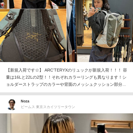
【新規入荷です☆】 ARC’TERYXのリュックが新規入荷！！！ 容
量は16Lと22Lの2型！！それぞれカラーリングも異なります！シ
ョルダーストラップのカラーや背面のメッシュクッション部分...
Noza
ビームス 東京スカイツリータウン