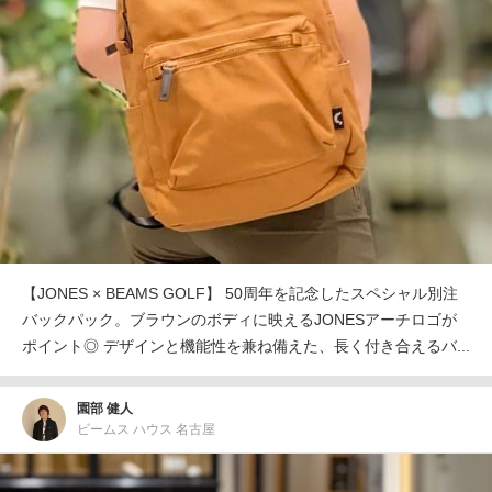
【JONES × BEAMS GOLF】 50周年を記念したスペシャル別注
バックパック。ブラウンのボディに映えるJONESアーチロゴが
ポイント◎ デザインと機能性を兼ね備えた、長く付き合えるバ...
園部 健人
ビームス ハウス 名古屋