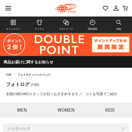
タイムライン
アイテム
スタイリング
閲覧履歴
検索
商品お届けに関するお知らせ
TOP
>
フォトログ（バックパック）
フォトログ
(740)
全国のBEAMSスタッフが日々おすすめするモノ、コトを写真でご紹介
MEN
WOMEN
KIDS
バックパック