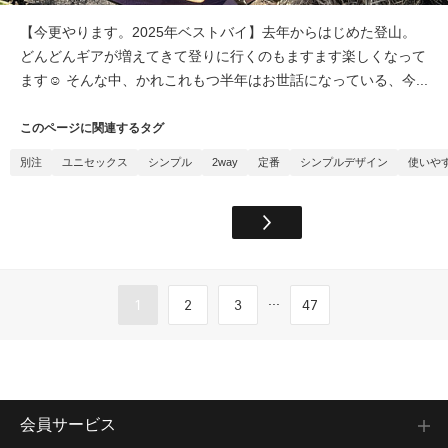
【今更やります。2025年ベストバイ】去年からはじめた登山。
どんどんギアが増えてきて登りに行くのもますます楽しくなって
ます☺︎ そんな中、かれこれもつ半年はお世話になっている、今...
このページに関連するタグ
別注
ユニセックス
シンプル
2way
定番
シンプルデザイン
使いや
...
1
2
3
47
会員サービス