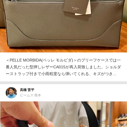
＜PELLE MORBIDA(ペッレ モルビダ)＞のブリーフケースでは一
番人気だった型押しレザーCA015が再入荷致しました。ショルダ
ーストラップ付きで小雨程度なら弾いてくれる、キズがつき...
高橋 晋平
ビームス 熊本