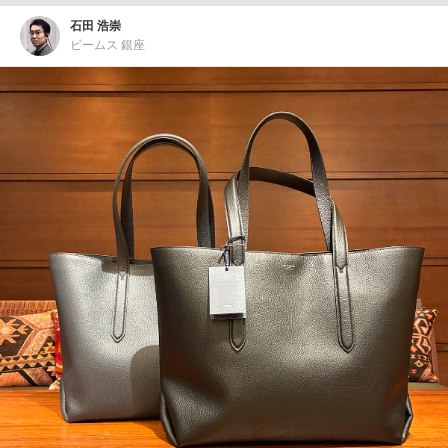
石田 浩崇
ビームス 銀座