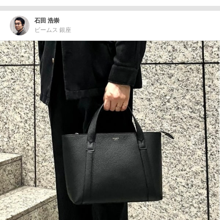
石田 浩崇
ビームス 銀座