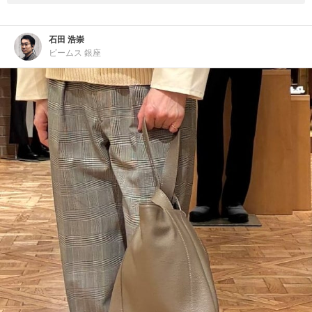
石田 浩崇
ビームス 銀座