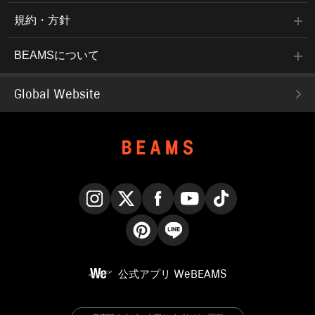
規約・方針
BEAMSについて
Global Website
Instagram
X
Facebook
YouTube
TikTok
Pinterest
LINE
公式アプリ
WeBEAMS