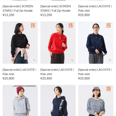
[Special order] SCREEN
[Special order] SCREEN
[Special order] LACOSTE /
STARS / Full Zip Hoodie
STARS / Full Zip Hoodie
Polo shirt
¥13,200
¥13,200
¥20,900
[Special order] LACOSTE /
[Special order] LACOSTE /
[Special order] LACOSTE /
Polo shirt
Polo shirt
Polo shirt
¥20,900
¥20,900
¥20,900