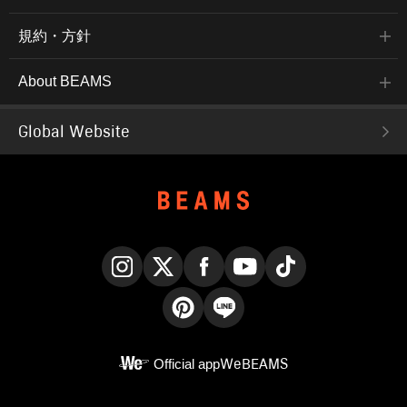
規約・方針
About BEAMS
Global Website
Instagram
X
Facebook
YouTube
TikTok
Pinterest
LINE
Official app
WeBEAMS