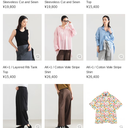
Sleeveless Cut and Sewn
Sleeveless Cut and Sewn
Top
¥19,800
¥19,800
¥15,400
AK+1 / Layered Rib Tank
AK+1 / Cotton Voile Stripe
AK+1 / Cotton Voile Stripe
Top
Shirt
Shirt
¥15,400
¥26,400
¥26,400