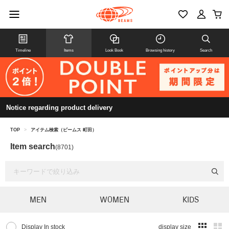
Timeline
Items
Look Book
Browsing history
Search
Notice regarding product delivery
TOP
>
アイテム検索（ビームス 町田）
Item search
(8701)
MEN
WOMEN
KIDS
Display In stock
display size