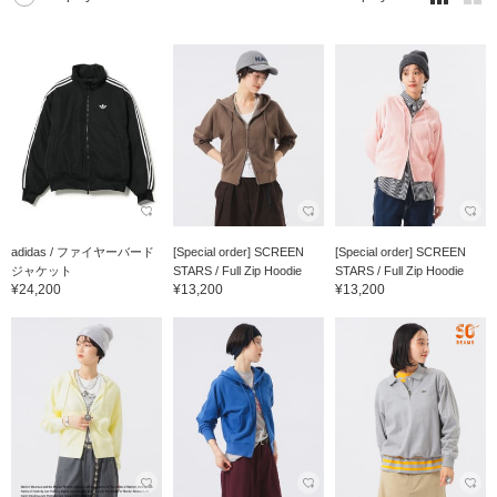
adidas / ファイヤーバード
[Special order] SCREEN
[Special order] SCREEN
ジャケット
STARS / Full Zip Hoodie
STARS / Full Zip Hoodie
¥24,200
¥13,200
¥13,200