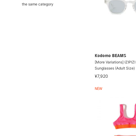
the same category
Kodomo BEAMS
[More Variations] IZIPIZ
Sunglasses (Adult Size)
¥7,920
NEW