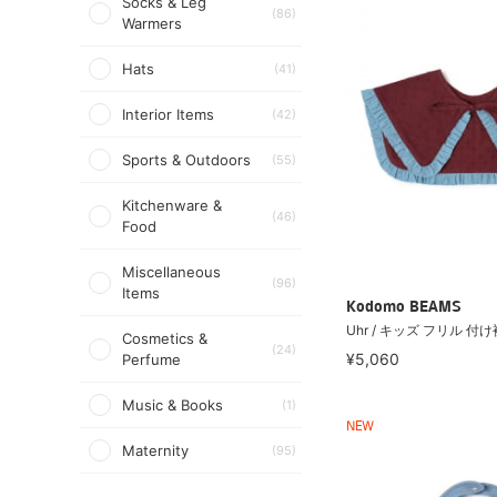
Socks & Leg
(86)
Warmers
Hats
(41)
Interior Items
(42)
Sports & Outdoors
(55)
Kitchenware &
(46)
Food
Miscellaneous
(96)
Items
Kodomo BEAMS
Uhr / キッズ フリル 付け
Cosmetics &
(24)
¥5,060
Perfume
Music & Books
(1)
NEW
Maternity
(95)