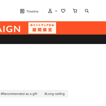
Timeline
#Recommended as a gift
#Long-selling