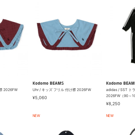
Kodomo BEAMS
Kodomo BEAM
襟 2026FW
Uhr / キッズ フリル 付け襟 2026FW
adidas / SST
2026FW（90～1
¥5,060
¥8,250
NEW
NEW