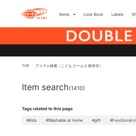
Items
Look Book
Labels
S
TOP
アイテム検索（こども ビームス 軽井沢）
>
Item search
(1410)
Tags related to this page
#Kids
#Washable at home
#gift
#Functional m