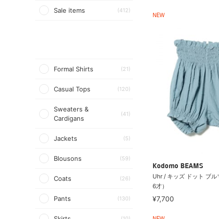
Sale items
(412)
NEW
Formal Shirts
(21)
Casual Tops
(120)
Sweaters &
(41)
Cardigans
Jackets
(5)
Blousons
(59)
Kodomo BEAMS
Uhr / キッズ ドット ブル
Coats
(26)
6才）
Pants
¥7,700
(130)
Skirts
(10)