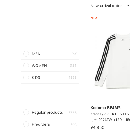
New arrival order
NEW
MEN
(78)
WOMEN
(124)
KIDS
(1358)
Kodomo BEAMS
Regular products
(938)
adidas / 3 STRIPES
ャツ 2026FW（130～15
Preorders
(60)
¥4,950