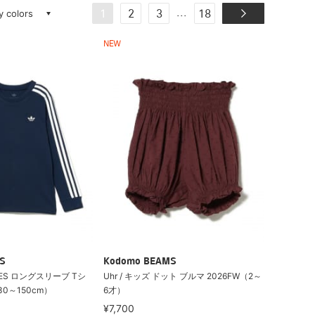
ay colors
...
1
2
3
18
NEW
S
Kodomo BEAMS
TRIPES ロングスリーブ Tシ
Uhr / キッズ ドット ブルマ 2026FW（2～
30～150cm）
6才）
¥7,700