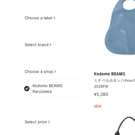
Choose a label
Select brand
Choose a shop
Kodomo BEAMS
ミナ ペルホネン / chou
Kodomo BEAMS
2026FW
Karuizawa
¥5,280
NEW
Select price