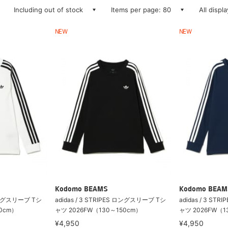
Including out of stock
Items per page: 80
All displ
NEW
NEW
Kodomo BEAMS
Kodomo BEAM
 ロングスリーブ Tシ
adidas / 3 STRIPES ロングスリーブ Tシ
adidas / 3 S
0cm）
ャツ 2026FW（130～150cm）
ャツ 2026FW（1
¥4,950
¥4,950