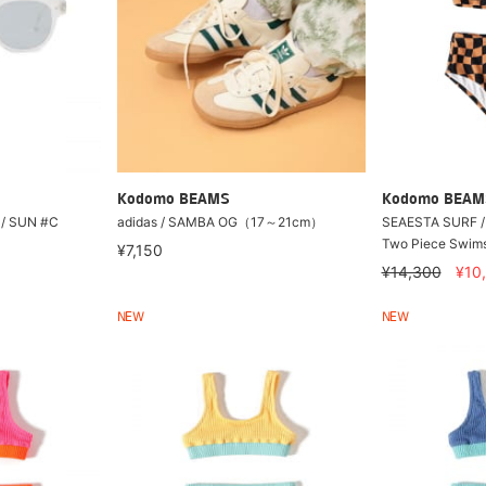
Kodomo BEAMS
Kodomo BEAM
I / SUN #C
adidas / SAMBA OG（17～21cm）
SEAESTA SURF /
Two Piece Swi
¥7,150
¥14,300
¥10
NEW
NEW