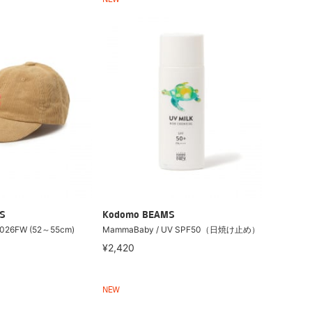
NEW
S
Kodomo BEAMS
26FW (52～55cm)
MammaBaby / UV SPF50（日焼け止め）
¥2,420
NEW