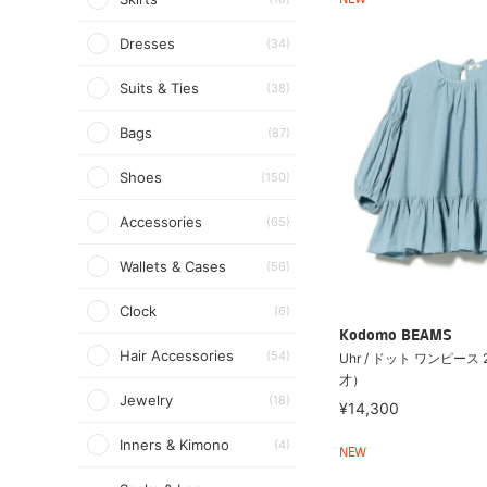
NEW
Dresses
(34)
Suits & Ties
(38)
Bags
(87)
Shoes
(150)
Accessories
(65)
Wallets & Cases
(56)
Clock
(6)
Kodomo BEAMS
Hair Accessories
(54)
Uhr / ドット ワンピース 
才）
Jewelry
(18)
¥14,300
Inners & Kimono
(4)
NEW