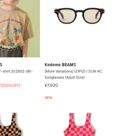
S
Kodomo BEAMS
-shirt 2026SS (90-
[More Variations] IZIPIZI / SUN #C
Sunglasses (Adult Size)
72
¥7,920
[20%OFF]
NEW