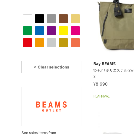
Ray BEAMS
Clear selections
toleur / ポリエステル 
2
¥8,690
REARRIVAL
See sales items from