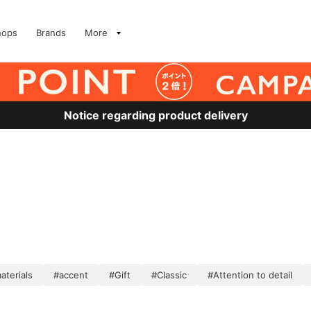
hops
Brands
More
Notice regarding product delivery
aterials
#accent
#Gift
#Classic
#Attention to detail