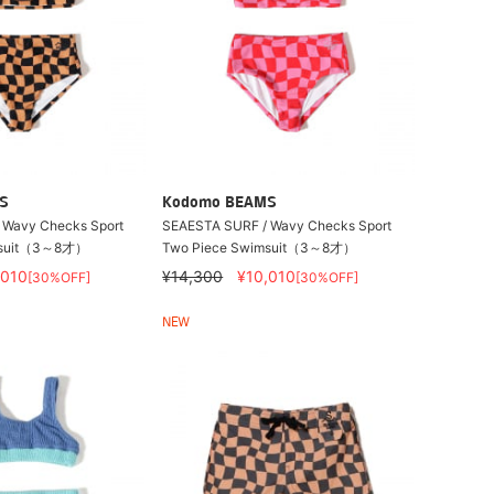
S
Kodomo BEAMS
 Wavy Checks Sport
SEAESTA SURF / Wavy Checks Sport
msuit（3～8才）
Two Piece Swimsuit（3～8才）
,010
¥14,300
¥10,010
[30%OFF]
[30%OFF]
NEW