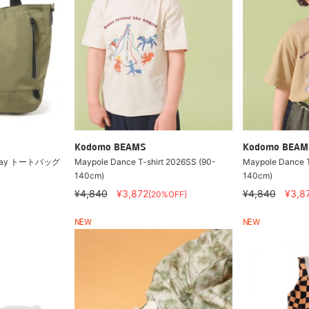
Kodomo BEAMS
Kodomo BEAM
2way トートバッグ
Maypole Dance T-shirt 2026SS (90-
Maypole Dance T
140cm)
140cm)
¥4,840
¥3,872
¥4,840
¥3,8
[20%OFF]
NEW
NEW