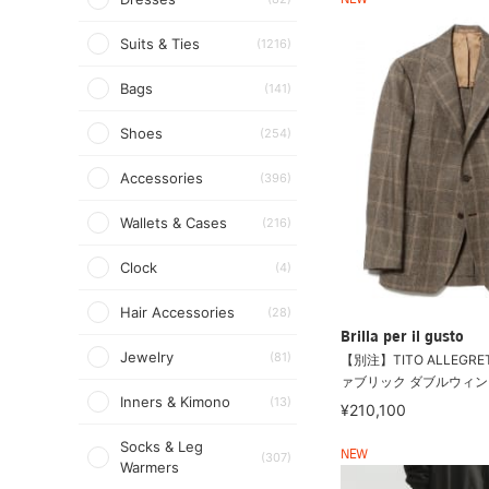
NEW
Suits & Ties
(1216)
Bags
(141)
Shoes
(254)
Accessories
(396)
Wallets & Cases
(216)
Clock
(4)
Hair Accessories
(28)
Brilla per il gusto
Jewelry
(81)
【別注】TITO ALLEGRE
ァブリック ダブルウィンド
Inners & Kimono
(13)
¥210,100
Socks & Leg
NEW
(307)
Warmers