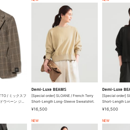
NEW
NEW
Demi-Luxe BEAMS
Demi-Luxe B
TTO / ミックスフ
[Special order] SLOANE / French Terry
[Special order] 
ウペーン ジ...
Short-Length Long-Sleeve Sweatshirt.
Short-Length Lon
¥16,500
¥16,500
NEW
NEW