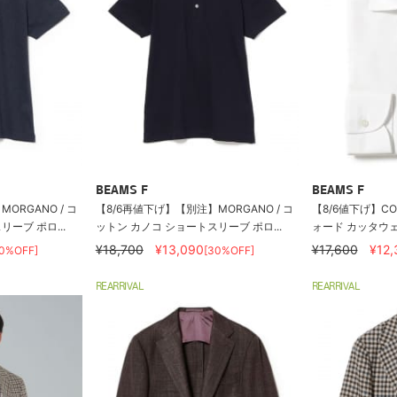
BEAMS F
BEAMS F
ORGANO / コ
【8/6再値下げ】【別注】MORGANO / コ
【8/6値下げ】CO
ーブ ポロ...
ットン カノコ ショートスリーブ ポロ...
ォード カッタウ
¥18,700
¥13,090
¥17,600
¥12,
30%OFF]
[30%OFF]
REARRIVAL
REARRIVAL