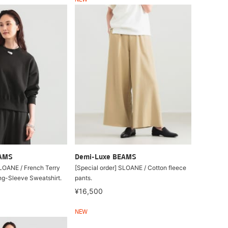
NEW
EAMS
Demi-Luxe BEAMS
SLOANE / French Terry
[Special order] SLOANE / Cotton fleece
g-Sleeve Sweatshirt.
pants.
¥16,500
NEW