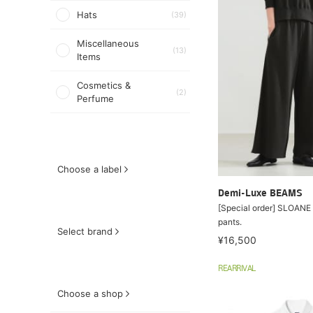
Hats
(39)
Miscellaneous
(13)
Items
Cosmetics &
(2)
Perfume
Choose a label
Demi-Luxe BEAMS
[Special order] SLOANE 
pants.
Select brand
¥16,500
REARRIVAL
Choose a shop