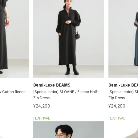
Demi-Luxe BEAMS
Demi-Luxe B
/ Cotton fleece
[Special order] SLOANE / Fleece Half-
[Special order] 
Zip Dress.
Zip Dress.
¥24,200
¥24,200
REARRIVAL
REARRIVAL