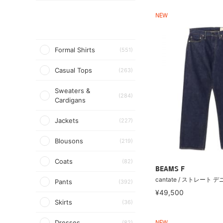
NEW
Formal Shirts
(551)
Casual Tops
(263)
Sweaters &
(284)
Cardigans
Jackets
(227)
Blousons
(219)
Coats
(82)
BEAMS F
cantate / ストレート 
Pants
(392)
¥49,500
Skirts
(36)
Dresses
(82)