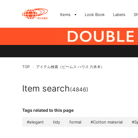
Items
Look Book
Labels
S
TOP
アイテム検索（ビームス ハウス 六本木）
>
Item search
(4846)
Tags related to this page
#elegant
tidy
formal
#Cotton material
#Sp