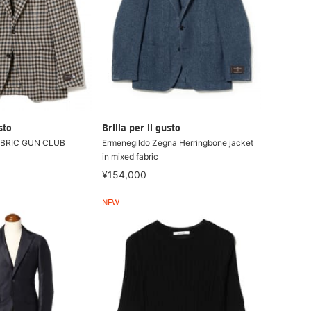
sto
Brilla per il gusto
ABRIC GUN CLUB
Ermenegildo Zegna Herringbone jacket
in mixed fabric
¥154,000
NEW