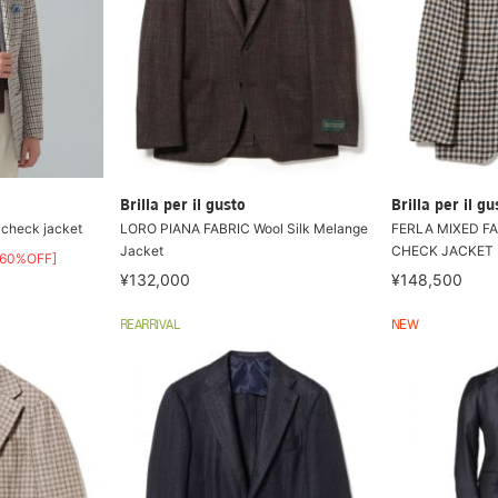
Brilla per il gusto
Brilla per il gu
check jacket
LORO PIANA FABRIC Wool Silk Melange
FERLA MIXED F
Jacket
CHECK JACKET
[60%OFF]
¥132,000
¥148,500
REARRIVAL
NEW