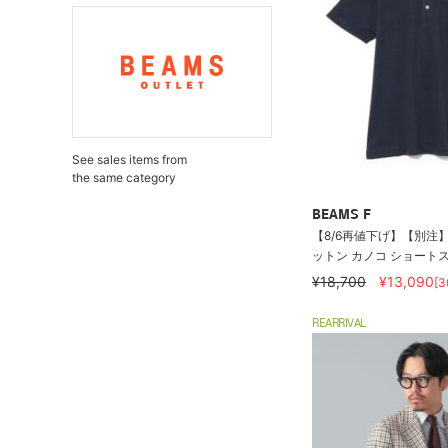
See sales items from
the same category
BEAMS F
【8/6再値下げ】【別注】M
ットン カノコ ショートスリ
¥18,700
¥13,090
[
REARRIVAL