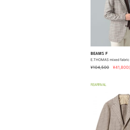
BEAMS F
E.THOMAS mixed fabric 
¥104,500
¥41,800
REARRIVAL