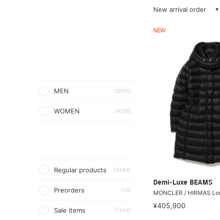
New arrival order
NEW
MEN
(3996)
WOMEN
(1008)
Regular products
(3484)
Demi-Luxe BEAMS
Preorders
(14)
MONCLER / HIRMAS Lo
¥405,900
Sale items
(1348)