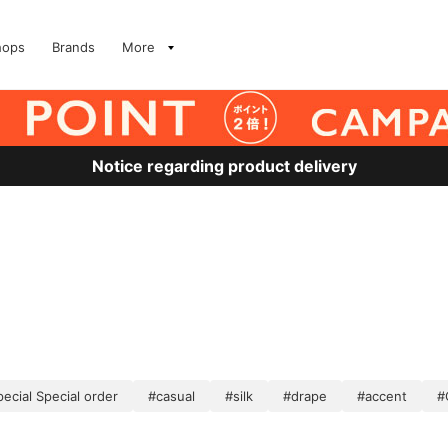
hops
Brands
More
Notice regarding product delivery
ecial Special order
#casual
#silk
#drape
#accent
#