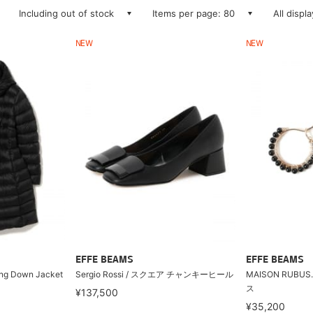
Including out of stock
Items per page: 80
All displ
NEW
NEW
EFFE BEAMS
EFFE BEAMS
ng Down Jacket
Sergio Rossi / スクエア チャンキーヒール
MAISON RUBU
ス
¥137,500
¥35,200