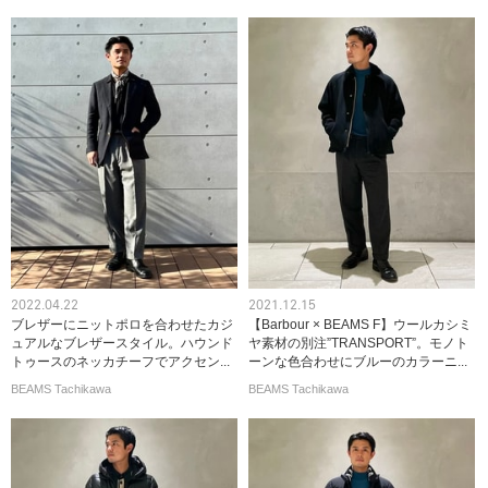
2022.04.22
2021.12.15
ブレザーにニットポロを合わせたカジ
【Barbour × BEAMS F】ウールカシミ
ュアルなブレザースタイル。ハウンド
ヤ素材の別注”TRANSPORT”。モノト
トゥースのネッカチーフでアクセン...
ーンな色合わせにブルーのカラーニ...
BEAMS Tachikawa
BEAMS Tachikawa