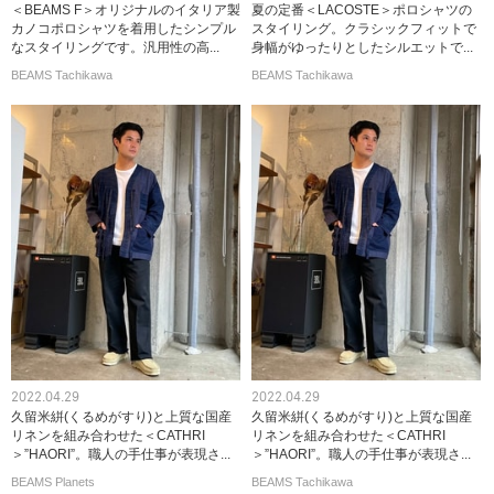
＜BEAMS F＞オリジナルのイタリア製
夏の定番＜LACOSTE＞ポロシャツの
カノコポロシャツを着用したシンプル
スタイリング。クラシックフィットで
なスタイリングです。汎用性の高...
身幅がゆったりとしたシルエットで...
BEAMS Tachikawa
BEAMS Tachikawa
2022.04.29
2022.04.29
久留米絣(くるめがすり)と上質な国産
久留米絣(くるめがすり)と上質な国産
リネンを組み合わせた＜CATHRI
リネンを組み合わせた＜CATHRI
＞”HAORI”。職人の手仕事が表現さ...
＞”HAORI”。職人の手仕事が表現さ...
BEAMS Planets
BEAMS Tachikawa