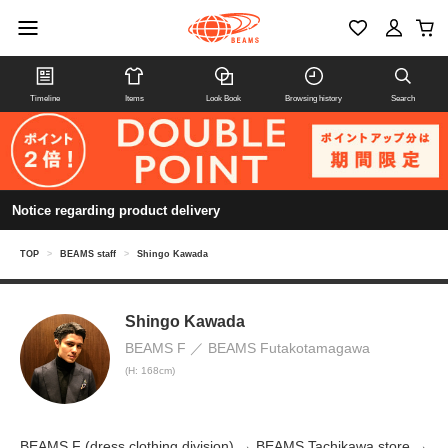
Timeline
Items
Look Book
Browsing history
Search
Notice regarding product delivery
TOP
>
BEAMS staff
>
Shingo Kawada
Shingo Kawada
BEAMS F
BEAMS Futakotamagawa
(H: 168cm)
BEAMS F (dress clothing division) → BEAMS Tachikawa store →