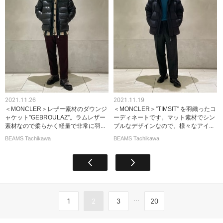
2021.11.26
2021.11.19
＜MONCLER＞レザー素材のダウンジ
＜MONCLER＞”TIMSIT” を羽織ったコ
ャケット”GEBROULAZ”。ラムレザー
ーディネートです。マット素材でシン
素材なので柔らかく軽量で非常に羽...
プルなデザインなので、様々なアイ...
BEAMS Tachikawa
BEAMS Tachikawa
...
1
2
3
20