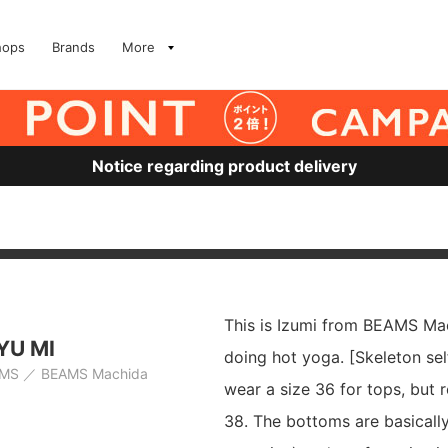
hops
Brands
More
Notice regarding product delivery
This is Izumi from BEAMS Mac
YU MI
doing hot yoga. [Skeleton self
AMS
BEAMS Machida
wear a size 36 for tops, but r
38. The bottoms are basically