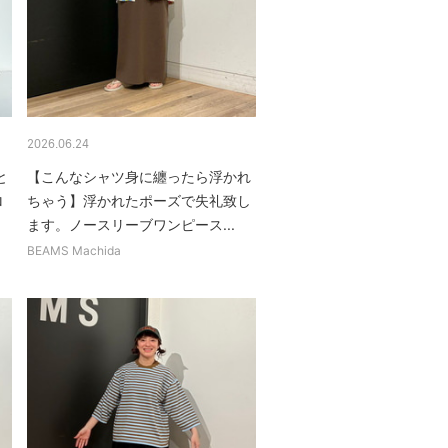
2026.06.24
と
【こんなシャツ身に纏ったら浮かれ
ロ
ちゃう】浮かれたポーズで失礼致し
ます。ノースリーブワンピース...
BEAMS Machida