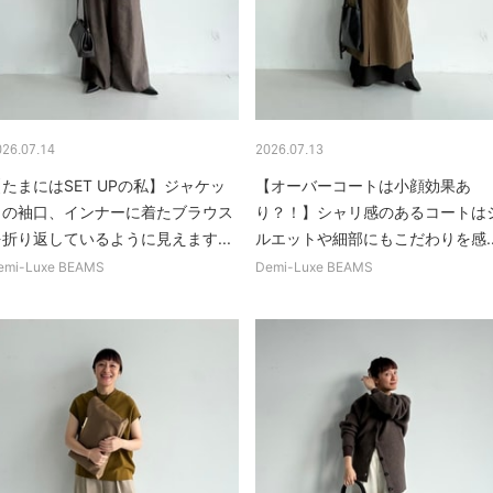
026.07.14
2026.07.13
たまにはSET UPの私】ジャケッ
【オーバーコートは小顔効果あ
トの袖口、インナーに着たブラウス
り？！】シャリ感のあるコートは
を折り返しているように見えます...
ルエットや細部にもこだわりを感..
emi-Luxe BEAMS
Demi-Luxe BEAMS