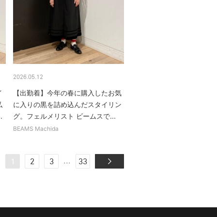
2026.05.12
イ
【出勤着】今年の春に購入したお気
私
に入りの黒を詰め込んだスタイリン
.
グ。フェルメリスト ビームスで...
BEAMS Machida
...
1
2
3
33