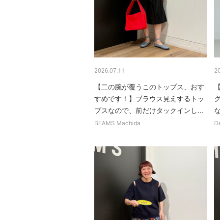
2026.07.11
2
【二の腕が覆うこのトップス、おす
すめです！】ブラウス見えするトッ
プスなので、前だけタックインし...
な
BEAMS Machida
D