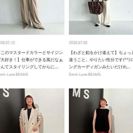
026.07.10
2026.07.09
【このマスタードカラーとサイジン
【わざと釦をかけ違えて】ちょっ
グ大好き！】仕事ができる風だなぁ
違うこと、やりたい性分です(^^)
んてスタイリングしてからに...
ングカーディガンみたいだけれ...
emi-Luxe BEAMS
Demi-Luxe BEAMS