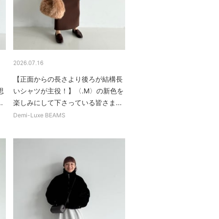
2026.07.16
、
【正面からの長さより後ろが結構長
思
いシャツが主役！】〈.M〉の新色を
.
楽しみにして下さっている皆さま...
Demi-Luxe BEAMS