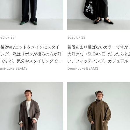
026.07.28
2026.07.22
前後2wayニットをメインにスタイ
普段あまり選ばないカラーですが
リング。私はリボンが後ろの方が好
大好きな〈SLOANE〉だったらと
みですが、気分やスタイリングで...
い、フィッティング。カジュアル..
emi-Luxe BEAMS
Demi-Luxe BEAMS