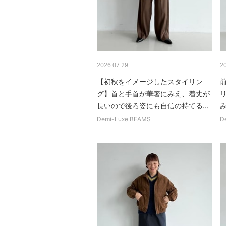
2026.07.29
2
【初秋をイメージしたスタイリン
グ】首と手首が華奢にみえ、着丈が
長いので後ろ姿にも自信の持てる...
Demi-Luxe BEAMS
D