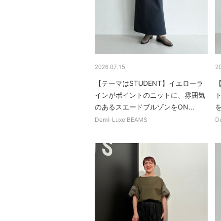
2026.07.15
2
【テーマはSTUDENT】イエローラ
【
インがポイントのニットに、雰囲気
のあるスエードブルゾンをON...
Demi-Luxe BEAMS
D