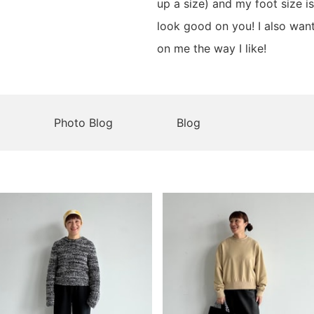
up a size) and my foot size i
look good on you! I also want
on me the way I like!
Photo Blog
Blog