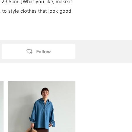
s 23.5cm. ]What you like, make it
 to style clothes that look good
Follow