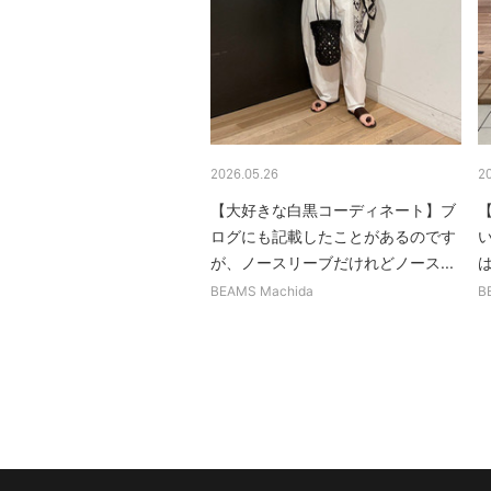
2026.05.26
2
【大好きな白黒コーディネート】ブ
ログにも記載したことがあるのです
が、ノースリーブだけれどノース...
BEAMS Machida
B