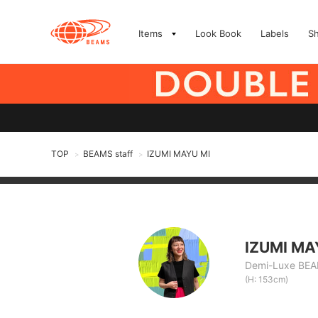
Items
Look Book
Labels
S
TOP
BEAMS staff
IZUMI MAYU MI
>
>
IZUMI MA
Demi-Luxe BE
(H: 153cm)