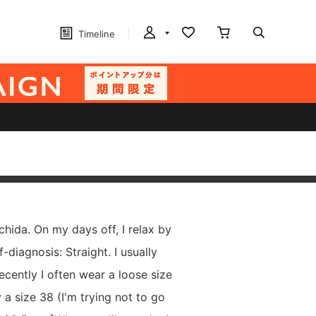
Timeline
hida. On my days off, I relax by
-diagnosis: Straight. I usually
ecently I often wear a loose size
 a size 38 (I'm trying not to go