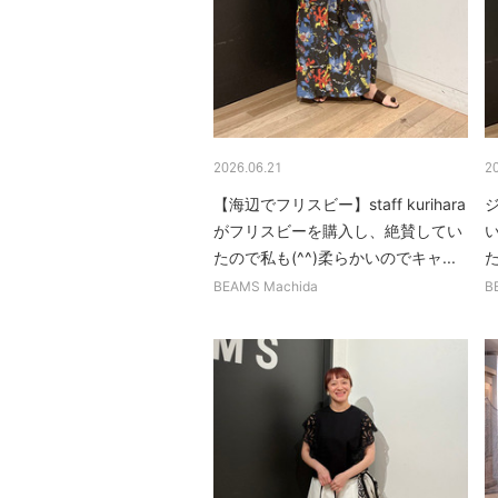
2026.06.21
2
【海辺でフリスビー】staff kurihara
がフリスビーを購入し、絶賛してい
たので私も(^^)柔らかいのでキャ...
た
BEAMS Machida
B