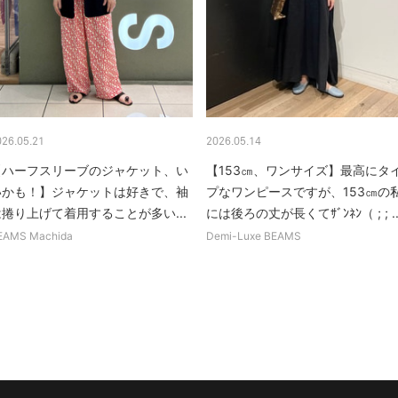
026.05.21
2026.05.14
【ハーフスリーブのジャケット、い
【153㎝、ワンサイズ】最高にタ
いかも！】ジャケットは好きで、袖
プなワンピースですが、153㎝の
は捲り上げて着用することが多い...
には後ろの丈が長くてｻﾞﾝﾈﾝ（ ; ; ..
EAMS Machida
Demi-Luxe BEAMS