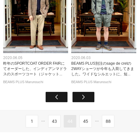
2020.06.05
2020.06.03
昨年のSPORTCOAT ORDER FAIRに
BEAMS PLUS別注のsage de cretの
てオーダーした、インディアンマドラ
2WAYショーツが今年も入荷してきま
スのスポーツコート（ジャケット...
した。ワイドなシルエットに、短...
BEAMS PLUS Marunouchi
BEAMS PLUS Marunouchi
...
...
1
43
44
45
88