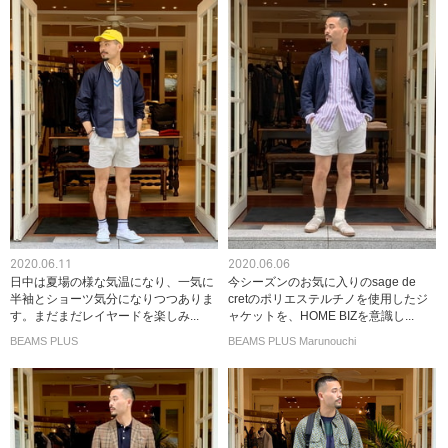
2020.06.11
2020.06.06
日中は夏場の様な気温になり、一気に
今シーズンのお気に入りのsage de
半袖とショーツ気分になりつつありま
cretのポリエステルチノを使用したジ
す。まだまだレイヤードを楽しみ...
ャケットを、HOME BIZを意識し...
BEAMS PLUS
BEAMS PLUS Marunouchi