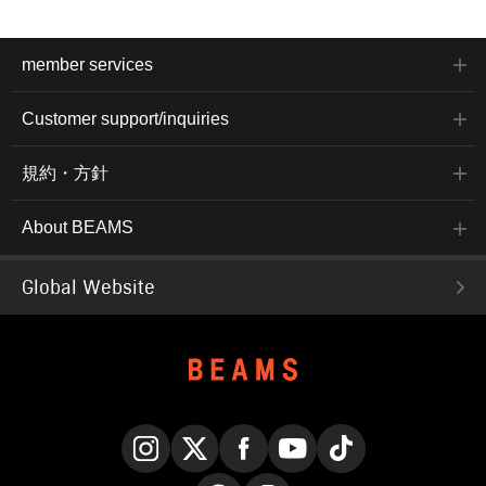
member services
Customer support/inquiries
規約・方針
About BEAMS
Global Website
Instagram
X
Facebook
YouTube
TikTok