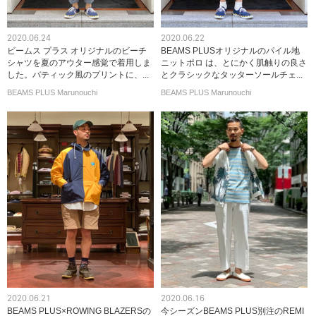
2020.06.24
2020.06.22
ビームス プラス オリジナルのビーチ
BEAMS PLUSオリジナルのパイル地
シャツを夏のアウター感覚で着用しま
ニットポロ は、とにかく肌触りの良さ
した。バティック風のプリントに、...
とクラシックなタッターソールチェ...
BEAMS PLUS Marunouchi
BEAMS PLUS Marunouchi
2020.06.21
2020.06.16
BEAMS PLUS×ROWING BLAZERSの
今シーズンBEAMS PLUS別注のREMI