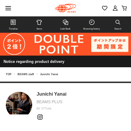
Timeline
Items
Look Book
Browsing history
Search
Notice regarding product delivery
TOP
>
BEAMS staff
>
Junichi Yanai
Junichi Yanai
BEAMS PLUS
(H: 177cm)