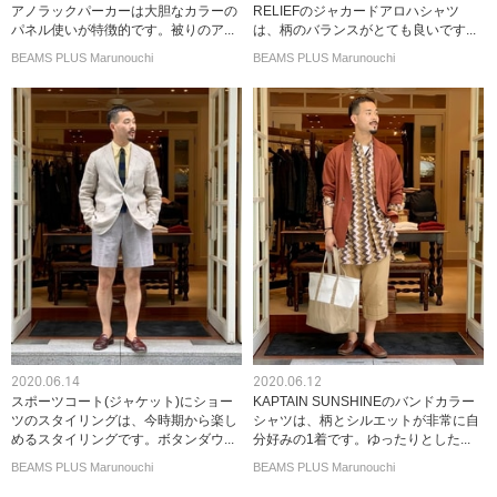
アノラックパーカーは大胆なカラーの
RELIEFのジャカードアロハシャツ
パネル使いが特徴的です。被りのア...
は、柄のバランスがとても良いです...
BEAMS PLUS Marunouchi
BEAMS PLUS Marunouchi
2020.06.14
2020.06.12
スポーツコート(ジャケット)にショー
KAPTAIN SUNSHINEのバンドカラー
ツのスタイリングは、今時期から楽し
シャツは、柄とシルエットが非常に自
めるスタイリングです。ボタンダウ...
分好みの1着です。ゆったりとした...
BEAMS PLUS Marunouchi
BEAMS PLUS Marunouchi