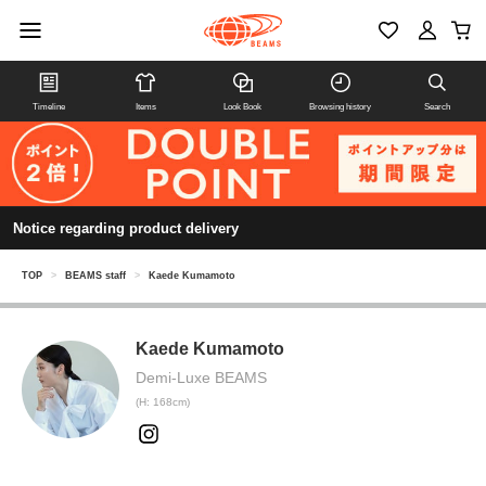
Timeline
Items
Look Book
Browsing history
Search
Notice regarding product delivery
TOP
>
BEAMS staff
>
Kaede Kumamoto
Kaede Kumamoto
Demi-Luxe BEAMS
(H: 168cm)