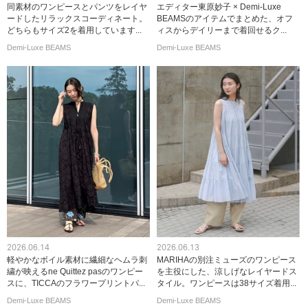
同素材のワンピースとパンツをレイヤ
エディター東原妙子 × Demi-Luxe
ードしたリラックスコーディネート。
BEAMSのアイテムでまとめた、オフ
どちらもサイズ2を着用しています...
ィスからデイリーまで着回せるク...
Demi-Luxe BEAMS
Demi-Luxe BEAMS
2026.06.14
2026.06.13
軽やかなボイル素材に繊細なヘムラ刺
MARIHAの別注ミューズのワンピース
繍が映えるne Quittez pasのワンピー
を主役にした、涼しげなレイヤードス
スに、TICCAのフラワープリントパ...
タイル。ワンピースは38サイズ着用...
Demi-Luxe BEAMS
Demi-Luxe BEAMS