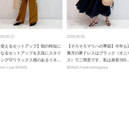
025.05.27
2025.05.06
【使えるセットアップ】朝の時短に
【そろそろマリハの季節】今年も
もなるセットアップを主役にスタイ
番月の夢ドレスはブラック（オニ
リング♡リラックス感のあるリネ...
ス）でご用意です。私は身長160..
emi-Luxe BEAMS
BEAMS Futakotamagawa