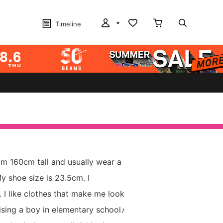
Timeline
m 160cm tall and usually wear a
y shoe size is 23.5cm. I
. I like clothes that make me look
aising a boy in elementary school♪