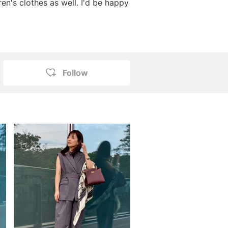
ren's clothes as well. I'd be happy
Follow