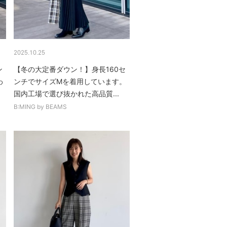
2025.10.25
ン
【冬の大定番ダウン！】身長160セ
わ
ンチでサイズMを着用しています。
国内工場で選び抜かれた高品質...
B:MING by BEAMS