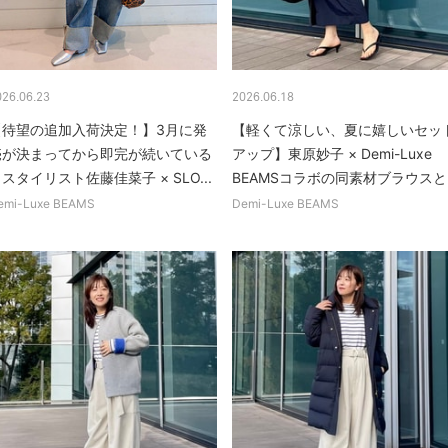
026.06.23
2026.06.18
【待望の追加入荷決定！】3月に発
【軽くて涼しい、夏に嬉しいセッ
売が決まってから即完が続いている
アップ】東原妙子 × Demi-Luxe
スタイリスト佐藤佳菜子 × SLO...
BEAMSコラボの同素材ブラウスと..
emi-Luxe BEAMS
Demi-Luxe BEAMS