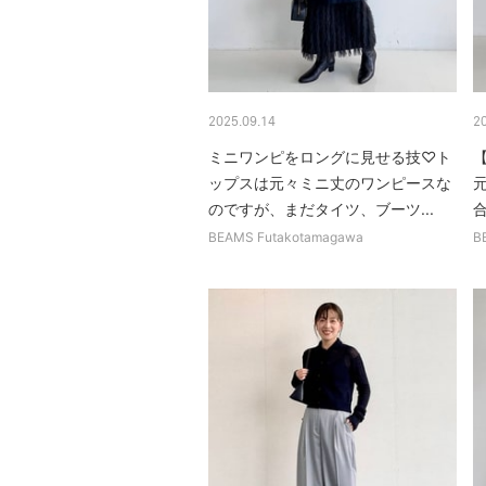
2025.09.14
2
ミニワンピをロングに見せる技♡ト
ップスは元々ミニ丈のワンピースな
のですが、まだタイツ、ブーツ...
BEAMS Futakotamagawa
B