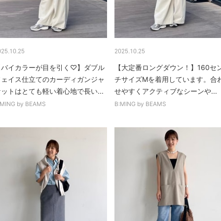
025.10.25
2025.10.25
【バイカラーが目を引く♡】ダブル
【大定番ロングダウン！】160セ
フェイス仕立てのカーディガンジャ
チサイズMを着用しています。合
ケットはとても軽い着心地で長い...
せやすくアクティブなシーンや...
:MING by BEAMS
B:MING by BEAMS