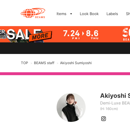
Items
Look Book
Labels
S
TOP
BEAMS staff
Akiyoshi Sumiyoshi
>
>
Akiyoshi 
Demi-Luxe BE
(H: 160cm)