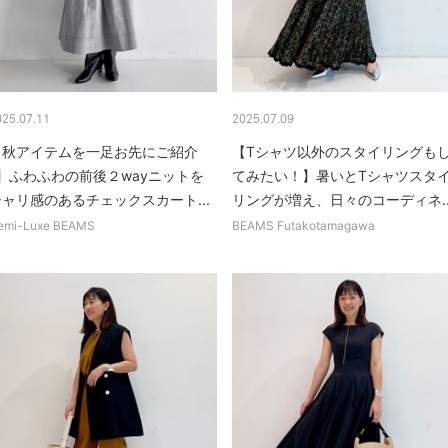
025.07.11
2025.07.09
【秋アイテムを一足お先にご紹介
【Tシャツ以外のスタイリングも
♪】ふわふわの前後２wayニットを
てみたい！】暑いとTシャツスタ
シャリ感のあるチェックスカート...
リングが増え、日々のコーディネ..
emi-Luxe BEAMS
BEAMS Futakotamagawa