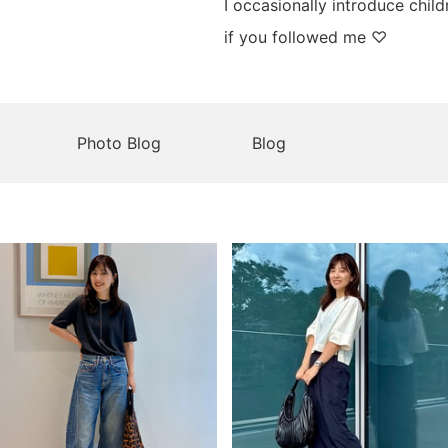
I occasionally introduce child
if you followed me ♡
Photo Blog
Blog