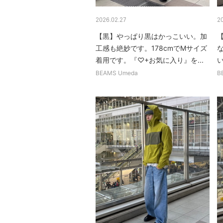
2026.02.27
2
【黒】やっぱり黒はかっこいい。加
工感も絶妙です。178cmでMサイズ
着用です。『♡+お気に入り』を...
い
BEAMS Umeda
B