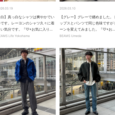
026.03.19
2026.03.10
【白】真っ白なシャツは爽やかでい
【グレー】グレーで纏めました。
いです。レーヨンのシャツ久々に着
ップスとパンツで同じ色味ですが
い気分です。『♡+お気に入り...
ーンを変えてみました。『♡+お..
EAMS Life Yokohama
BEAMS Umeda