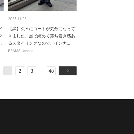
2025.11.28
ド
【黒】久々にコートが気分になって
ク
きました。黒で纏めて落ち着き感あ
.
るスタイリングなので、インナ...
BEAMS Umeda
...
1
2
3
48