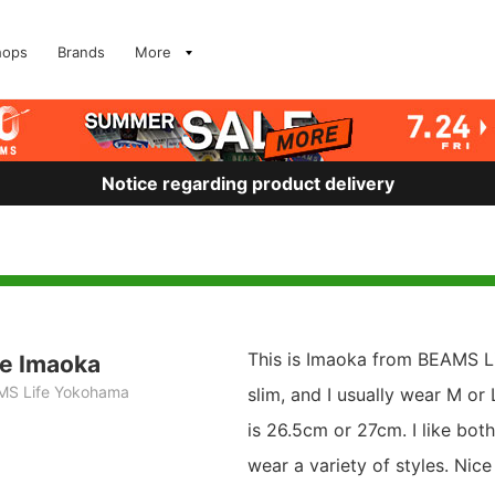
hops
Brands
More
Notice regarding product delivery
This is Imaoka from BEAMS L
e Imaoka
MS Life Yokohama
slim, and I usually wear M or
is 26.5cm or 27cm. I like bot
wear a variety of styles. Nic