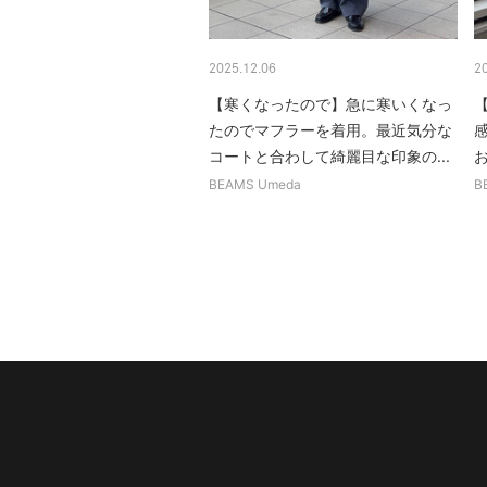
2025.12.06
2
【寒くなったので】急に寒いくなっ
たのでマフラーを着用。最近気分な
コートと合わして綺麗目な印象の...
BEAMS Umeda
B