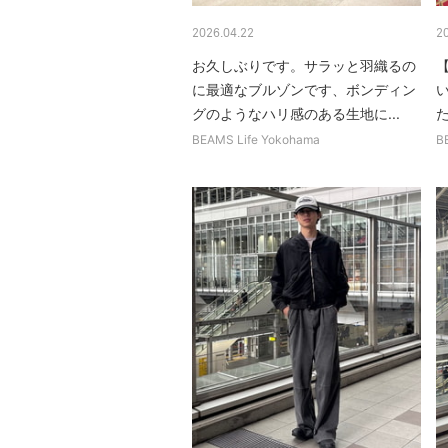
2026.04.22
2
お久しぶりです。サラッと羽織るの
に最適なブルゾンです、ボンディン
グのようなハリ感のある生地に...
た
BEAMS Life Yokohama
B