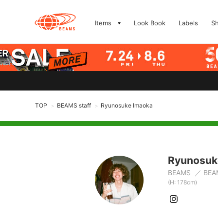
Items
Look Book
Labels
S
TOP
BEAMS staff
Ryunosuke Imaoka
>
>
Ryunosuk
BEAMS
BEA
(H: 178cm)