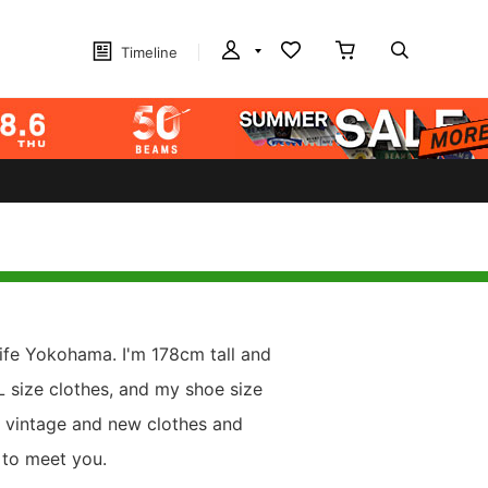
Timeline
ife Yokohama. I'm 178cm tall and
 L size clothes, and my shoe size
h vintage and new clothes and
e to meet you.