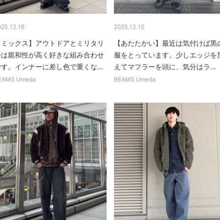
025.12.16
2025.12.10
【ミックス】アウトドアとミリタリ
【あたたかい】最近は気付けば黒
ーは親和性が高く好きな組み合わせ
服をとっています。少しエッジを
です。インナーに差し色で重くな...
えてマフラーを頭に、気分はラ...
EAMS Umeda
BEAMS Umeda