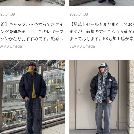
026.01.09
2026.01.08
【茶】キャップから色拾ってスタイ
【新規】セールもまだまだしてお
リングを組みました。このレザーブ
ますが、新規のアイテムも入荷が
ルゾンかなりおすすめです。艶感...
まっております。SSも加工感が素..
EAMS Umeda
BEAMS Umeda