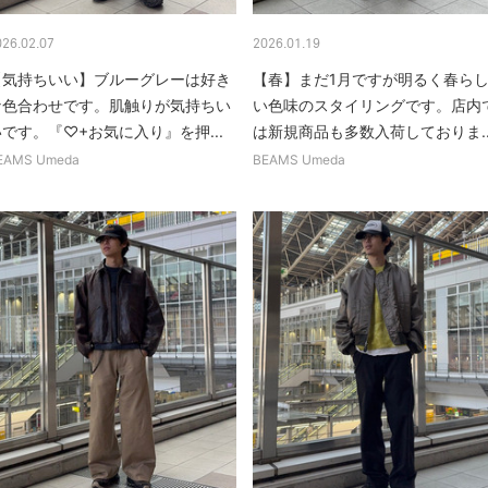
026.02.07
2026.01.19
【気持ちいい】ブルーグレーは好き
【春】まだ1月ですが明るく春ら
な色合わせです。肌触りが気持ちい
い色味のスタイリングです。店内
です。『♡+お気に入り』を押...
は新規商品も多数入荷しておりま..
EAMS Umeda
BEAMS Umeda