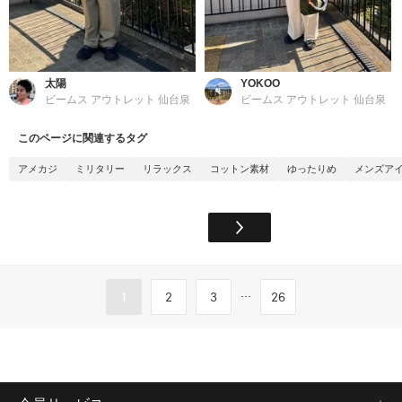
太陽
YOKOO
ビームス アウトレット 仙台泉
ビームス アウトレット 仙台泉
このページに関連するタグ
アメカジ
ミリタリー
リラックス
コットン素材
ゆったりめ
メンズア
...
1
2
3
26