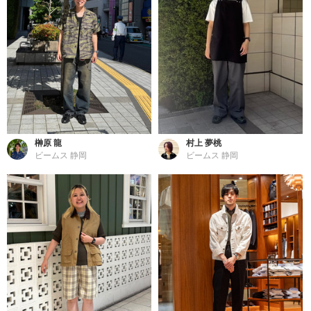
榊原 龍
村上 夢桃
ビームス 静岡
ビームス 静岡