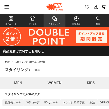
タイムライン
アイテム
スタイリング
閲覧履歴
検索
商品お届けに関するお知らせ
TOP
>
スタイリング（ビームス 静岡）
スタイリング
(13283)
MEN
WOMEN
KIDS
スタイリングで人気のタグ
低身長コーデ
40代コーデ
50代コーデ
トクコレ2026春夏
別注
OFFIC