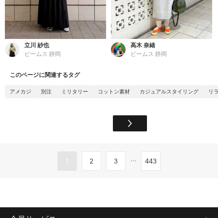
立川 紗也
高木 奈緒
ビームス 静岡
ビームス 静岡
このページに関連するタグ
アメカジ
別注
ミリタリー
コットン素材
カジュアルスタイリング
リ
...
1
2
3
443