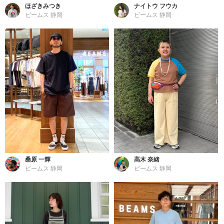
ほざきみつき
ナイトウ フウカ
ビームス 静岡
ビームス 静岡
桑原 一輝
高木 奈緒
ビームス 静岡
ビームス 静岡