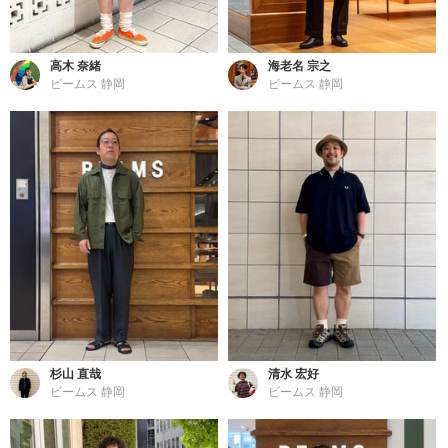
高木 奈緒
海老名 宗之
ビームス 静岡
ビームス 静岡
杉山 直哉
清水 宏好
ビームス 静岡
ビームス 静岡