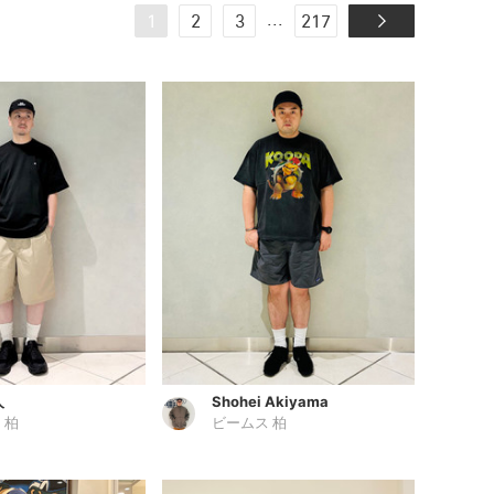
...
1
2
3
217
人
Shohei Akiyama
 柏
ビームス 柏