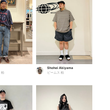
Shohei Akiyama
 柏
ビームス 柏