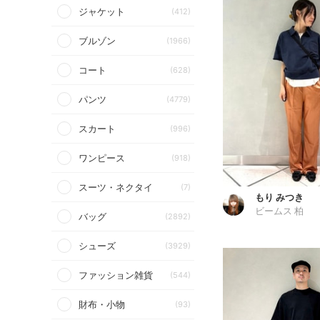
ジャケット
(412)
ブルゾン
(1966)
コート
(628)
パンツ
(4779)
スカート
(996)
ワンピース
(918)
スーツ・ネクタイ
(7)
もり みつき
ビームス 柏
バッグ
(2892)
シューズ
(3929)
ファッション雑貨
(544)
財布・小物
(93)