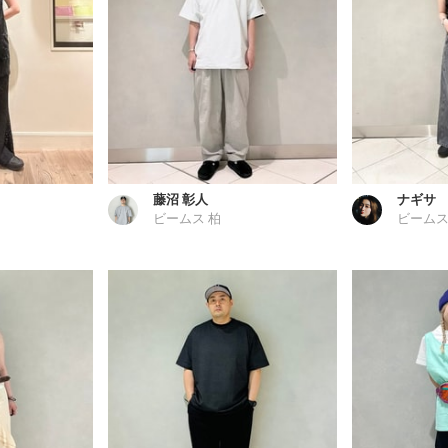
藤沼 彰人
ナギサ
ビームス 柏
ビームス