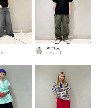
藤沼 彰人
 柏
ビームス 柏