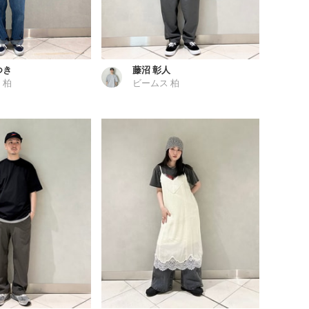
つき
藤沼 彰人
 柏
ビームス 柏