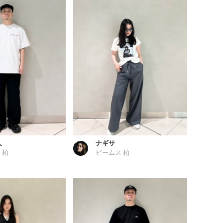
人
ナギサ
 柏
ビームス 柏