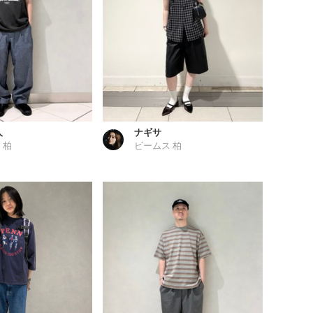
人
ナギサ
 柏
ビームス 柏