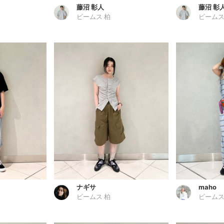
藤沼 彰人
藤沼 彰
ビームス 柏
ビームス
ナギサ
maho
ビームス 柏
ビームス