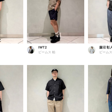
IWT2
藤沼 彰
ビームス 柏
ビームス