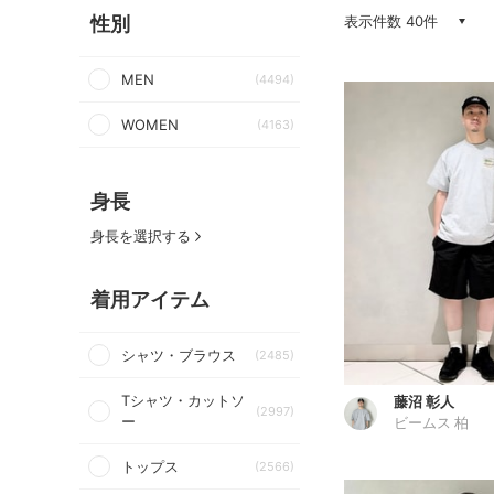
性別
表示件数 40件
MEN
(4494)
WOMEN
(4163)
身長
身長を選択する
着用アイテム
シャツ・ブラウス
(2485)
Tシャツ・カットソ
藤沼 彰人
(2997)
ー
ビームス 柏
トップス
(2566)