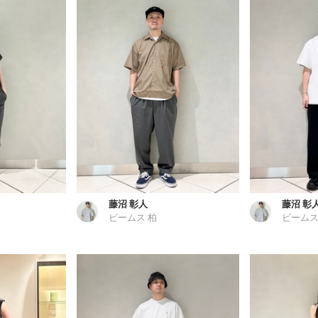
藤沼 彰人
藤沼 彰
ビームス 柏
ビームス