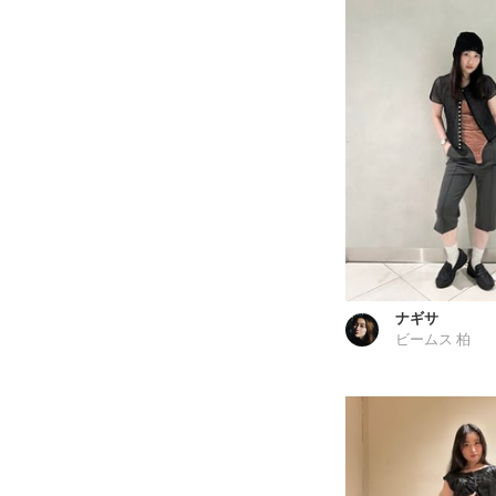
ナギサ
ビームス 柏