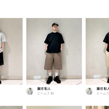
藤沼 彰人
藤沼 彰
ビームス 柏
ビームス