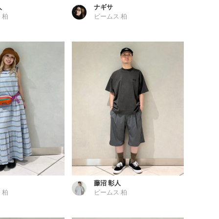
人
ナギサ
 柏
ビームス 柏
藤沼 彰人
 柏
ビームス 柏