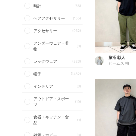
時計
(66)
ヘアアクセサリー
(155)
アクセサリー
(932)
アンダーウェア・着
(3)
物
藤沼 彰人
レッグウェア
(323)
ビームス 柏
帽子
(1482)
インテリア
(3)
アウトドア・スポー
(19)
ツ
食器・キッチン・食
(1)
品
雑貨・ホビー
(8)