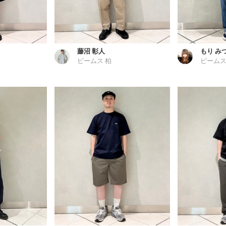
藤沼 彰人
もり み
ビームス 柏
ビームス