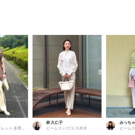
林 久仁子
みっち
ビームス アウトレット 多摩南大沢
ビームス ハウス 六本木