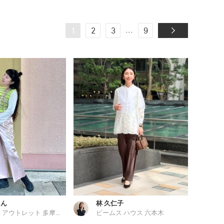
...
1
2
3
9
ゃん
林 久仁子
ビームス アウトレット 多摩南大沢
ビームス ハウス 六本木