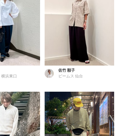
佐竹 順子
 横浜東口
ビームス 仙台