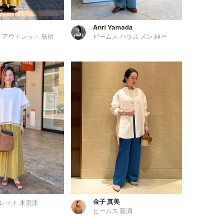
と
Anri Yamada
 アウトレット 鳥栖
ビームス ハウス メン 神戸
金子 真美
レット 木更津
ビームス 新潟