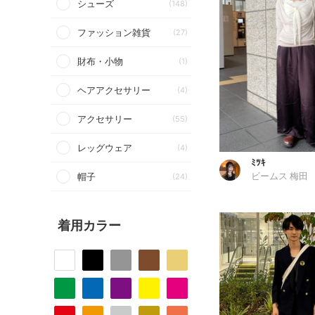
シューズ
(148)
ファッション雑貨
(27)
財布・小物
(1)
ヘアアクセサリー
(4)
アクセサリー
(55)
レッグウェア
(4)
ﾐﾂｷ
帽子
(24)
ビームス 梅田
着用カラー