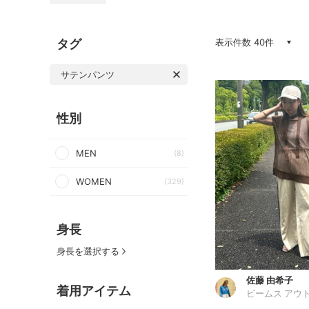
タグ
表示件数 40件
サテンパンツ
性別
MEN
(8)
WOMEN
(329)
身長
身長を選択する
佐藤 由希子
着用アイテム