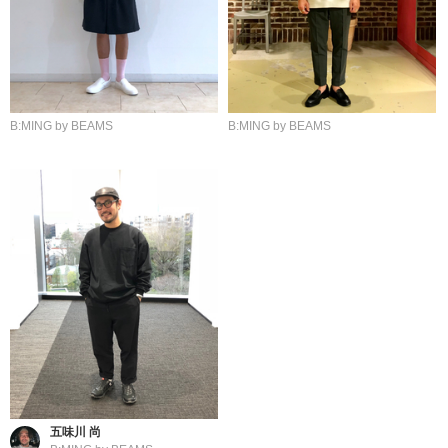
B:MING by BEAMS
B:MING by BEAMS
五味川 尚