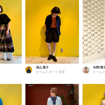
浅山 風子
矢野(青
ビームス ボーイ 原宿
ビームス