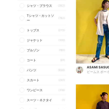
シャツ・ブラウス
(352)
Tシャツ・カットソ
(782)
ー
トップス
(272)
ジャケット
(100)
ブルゾン
(161)
コート
(61)
ASAMI SASU
パンツ
(856)
ビームス ボーイ
スカート
(261)
ワンピース
(318)
スーツ・ネクタイ
(1)