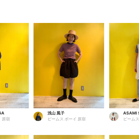
GA
浅山 風子
ASAMI
 原宿
ビームス ボーイ 原宿
ビームス