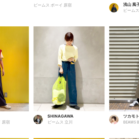
浅山 風
ビームス ボーイ 原宿
ビームス
SHINAGAWA
ツカモト
 原宿
ビームス 立川
BEAMS 