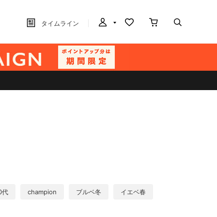
タイムライン
0代
champion
ブルベ冬
イエベ春