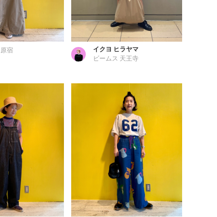
イクヨ ヒラヤマ
 原宿
ビームス 天王寺