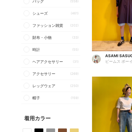
バッグ
(558)
シューズ
(461)
ファッション雑貨
(202)
財布・小物
(33)
時計
(55)
ASAMI SASU
ヘアアクセサリー
(31)
ビームス ボーイ
アクセサリー
(269)
レッグウェア
(250)
帽子
(159)
着用カラー