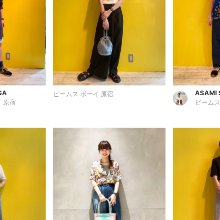
GA
ASAMI
ビームス ボーイ 原宿
 原宿
ビームス