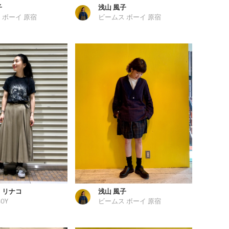
子
浅山 風子
 ボーイ 原宿
ビームス ボーイ 原宿
 リナコ
浅山 風子
BOY
ビームス ボーイ 原宿