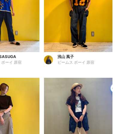
 SASUGA
浅山 風子
 ボーイ 原宿
ビームス ボーイ 原宿