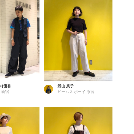
木)優香
浅山 風子
 新宿
ビームス ボーイ 原宿