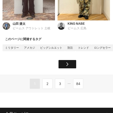
山田 捷太
KING NABE
ビームス アウトレット 土岐
ビームス 広島
このページに関連するタグ
ミリタリー
アメカジ
ビッグシルエット
別注
トレンド
ロングセラー
...
1
2
3
84