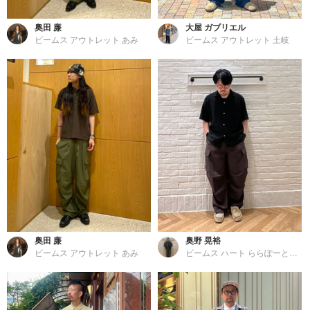
奥田 廉
大屋 ガブリエル
ビームス アウトレット あみ
ビームス アウトレット 土岐
奥田 廉
奥野 晃裕
ビームス アウトレット あみ
ビームス ハート ららぽーと横浜