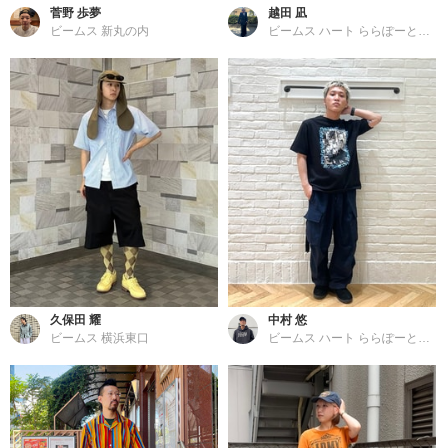
菅野 歩夢
越田 凪
ビームス 新丸の内
ビームス ハート ららぽーと横浜
久保田 耀
中村 悠
ビームス 横浜東口
ビームス ハート ららぽーと横浜