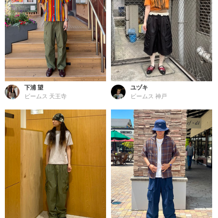
下浦 望
ユヅキ
ビームス 天王寺
ビームス 神戸