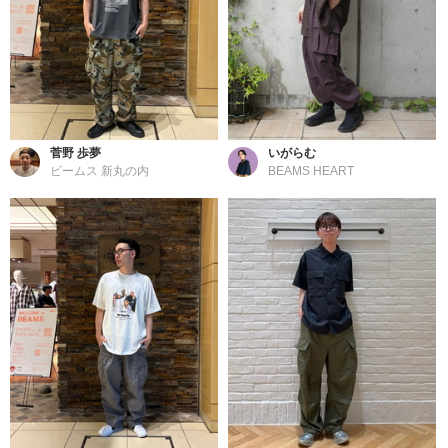
菅野 歩夢
いがらむ
ビームス 新丸の内
BEAMS HEART