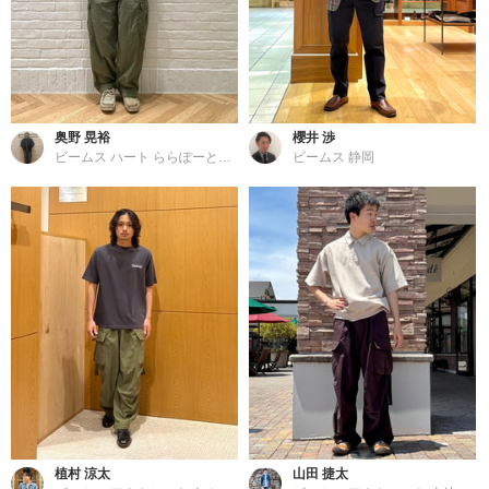
奥野 晃裕
櫻井 渉
ビームス ハート ららぽーと横浜
ビームス 静岡
植村 涼太
山田 捷太