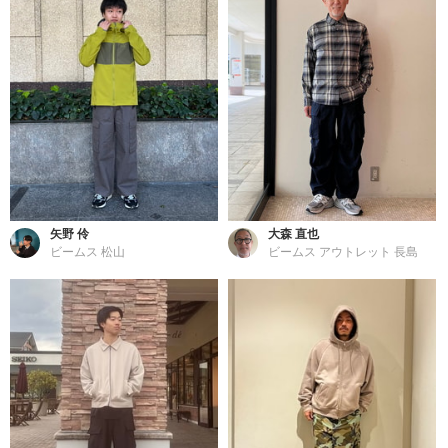
矢野 伶
大森 直也
ビームス 松山
ビームス アウトレット 長島