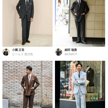
小園 正吾
細田 瑞貴
ビームス 鹿児島
BEAMS F