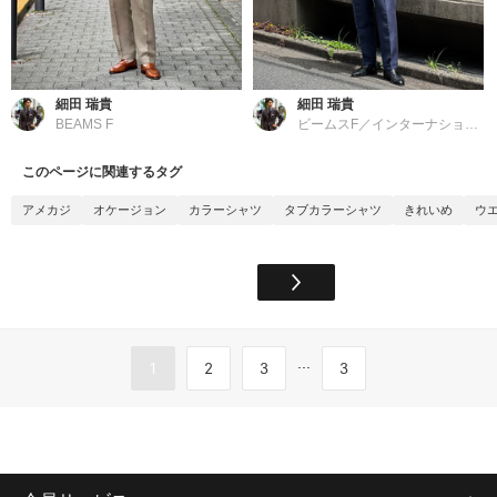
細田 瑞貴
細田 瑞貴
BEAMS F
ビームスF／インターナショナルギャラリー ビームス
このページに関連するタグ
アメカジ
オケージョン
カラーシャツ
タブカラーシャツ
きれいめ
ウ
...
1
2
3
3