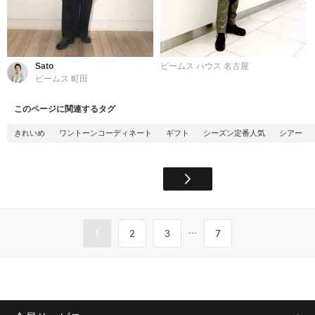
Sato
ビームス ハウス 名古屋
ビームス 町田
このページに関連するタグ
きれいめ
ワントーンコーディネート
ギフト
シーズン定番人気
シアー
...
1
2
3
7