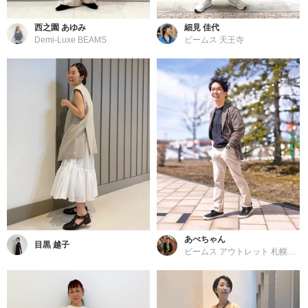
西之園 あゆみ
細見 佳代
Demi-Luxe BEAMS
ビームス 天王寺
あべちゃん
目黒 越子
ビームス アウトレット 札幌北広島