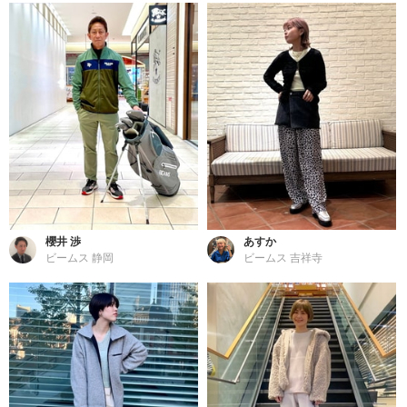
櫻井 渉
あすか
ビームス 静岡
ビームス 吉祥寺