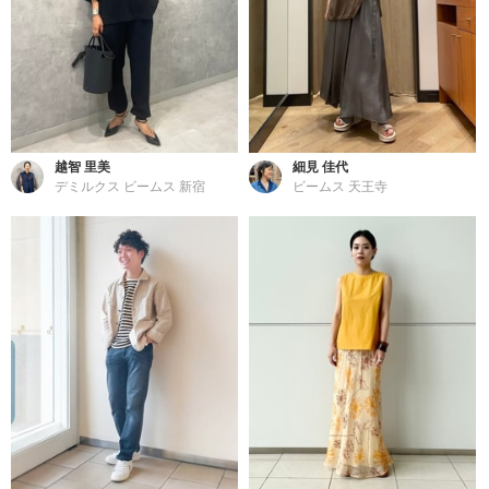
越智 里美
細見 佳代
デミルクス ビームス 新宿
ビームス 天王寺