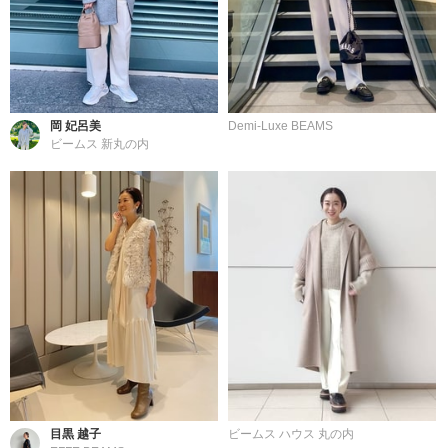
岡 妃呂美
Demi-Luxe BEAMS
ビームス 新丸の内
目黒 越子
ビームス ハウス 丸の内