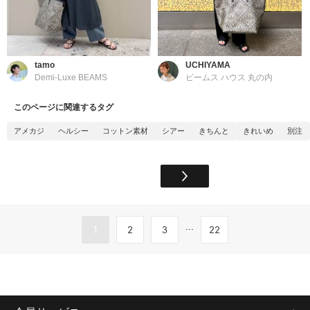
tamo
UCHIYAMA
Demi-Luxe BEAMS
ビームス ハウス 丸の内
このページに関連するタグ
アメカジ
ヘルシー
コットン素材
シアー
きちんと
きれいめ
別注
...
1
2
3
22