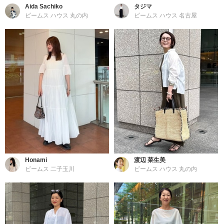
Aida Sachiko
タジマ
ビームス ハウス 丸の内
ビームス ハウス 名古屋
Honami
渡辺 菜生美
ビームス 二子玉川
ビームス ハウス 丸の内