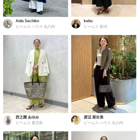
Aida Sachiko
kabu
ビームス ハウス 丸の内
ビームス 新潟
西之園 あゆみ
渡辺 菜生美
ビームス 鹿児島
ビームス ハウス 丸の内