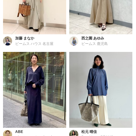
加藤 まなか
西之園 あゆみ
ビームス ハウス 名古屋
ビームス 鹿児島
ABE
松元 晴佳