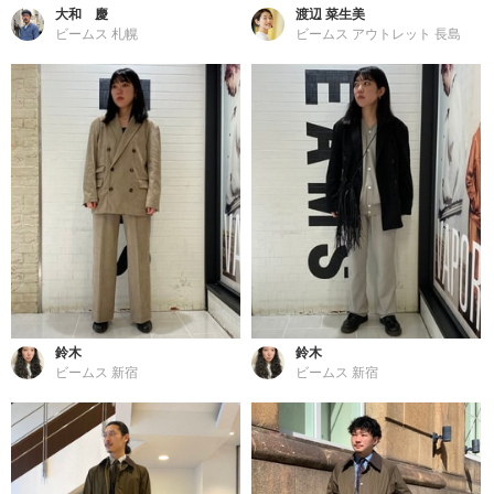
大和 慶
渡辺 菜生美
ビームス 札幌
ビームス アウトレット 長島
鈴木
鈴木
ビームス 新宿
ビームス 新宿