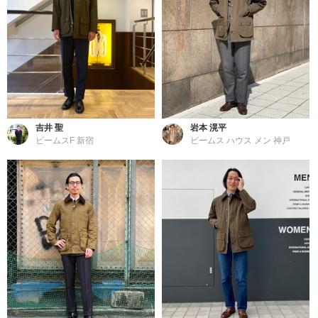
吉井 聖
岩本 滉平
ビームスF 新宿
ビームス ハウス メン 神戸