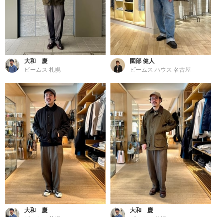
大和 慶
園部 健人
ビームス 札幌
ビームス ハウス 名古屋
大和 慶
大和 慶