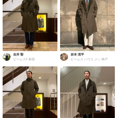
吉井 聖
岩本 滉平
ビームスF 新宿
ビームス ハウス メン 神戸