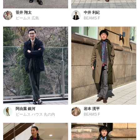
笹井 翔太
中井 利紀
ビームス 広島
BEAMS F
阿由葉 銀河
岩本 滉平
ビームス ハウス 丸の内
BEAMS F