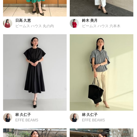
日高 久恵
鈴木 美月
ビームス ハウス 丸の内
ビームス ハウス 六本木
林 久仁子
林 久仁子
EFFE BEAMS
EFFE BEAMS