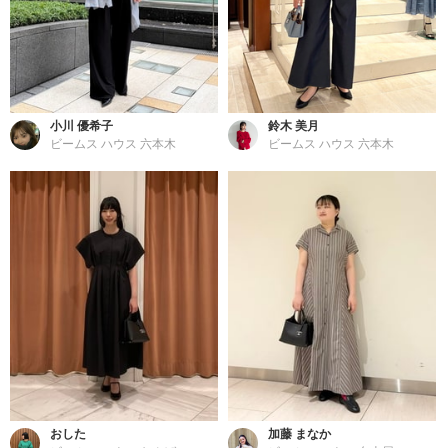
小川 優希子
鈴木 美月
ビームス ハウス 六本木
ビームス ハウス 六本木
おした
加藤 まなか