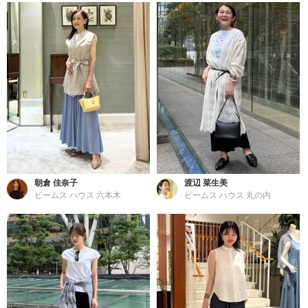
朝倉 佳奈子
渡辺 菜生美
ビームス ハウス 六本木
ビームス ハウス 丸の内