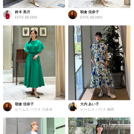
鈴木 美月
朝倉 佳奈子
EFFE BEAMS
EFFE BEAMS
朝倉 佳奈子
大内 あい子
ビームス ハウス 六本木
ビームス ハウス 梅田