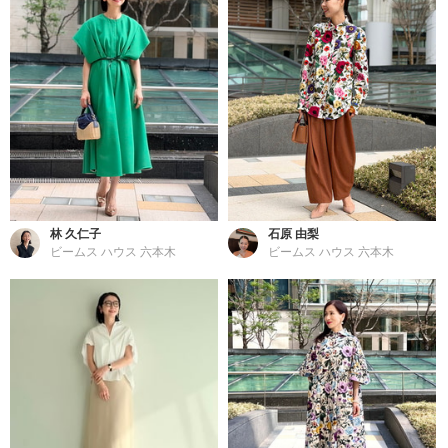
林 久仁子
石原 由梨
ビームス ハウス 六本木
ビームス ハウス 六本木