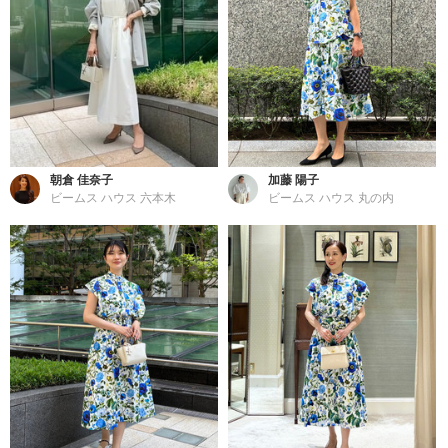
朝倉 佳奈子
加藤 陽子
ビームス ハウス 六本木
ビームス ハウス 丸の内