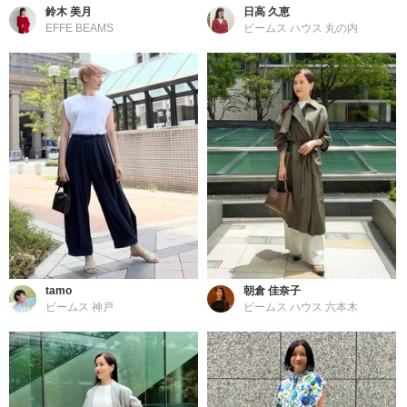
鈴木 美月
日高 久恵
EFFE BEAMS
ビームス ハウス 丸の内
tamo
朝倉 佳奈子
ビームス 神戸
ビームス ハウス 六本木