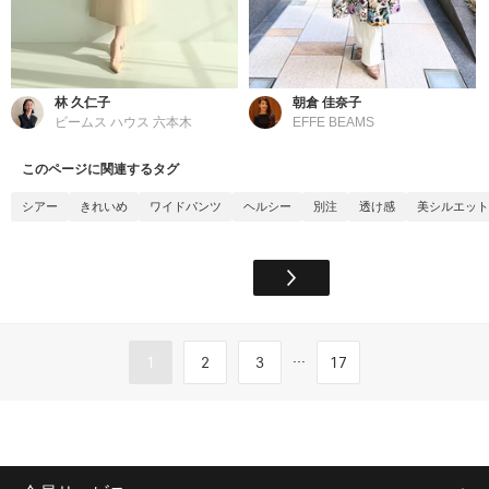
林 久仁子
朝倉 佳奈子
ビームス ハウス 六本木
EFFE BEAMS
このページに関連するタグ
シアー
きれいめ
ワイドパンツ
ヘルシー
別注
透け感
美シルエット
...
1
2
3
17