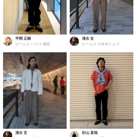
平間 正樹
清水 玄
ビームス ハウス 梅田
ビームス 六本木ヒルズ
清水 玄
杉山 直哉