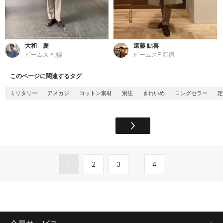
大和 慶
遠藤 鮎喜
ビームス 札幌
ビームスF 新宿
このページに関連するタグ
ミリタリー
アメカジ
コットン素材
別注
きれいめ
ロングセラー
定
...
1
2
3
4