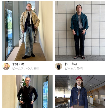
平間 正樹
杉山 直哉
ビームス ハウス 梅田
ビームス 静岡