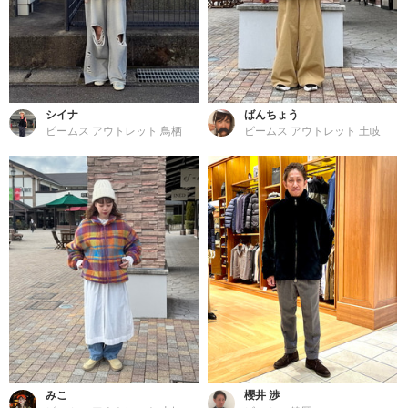
シイナ
ばんちょう
ビームス アウトレット 鳥栖
ビームス アウトレット 土岐
みこ
櫻井 渉