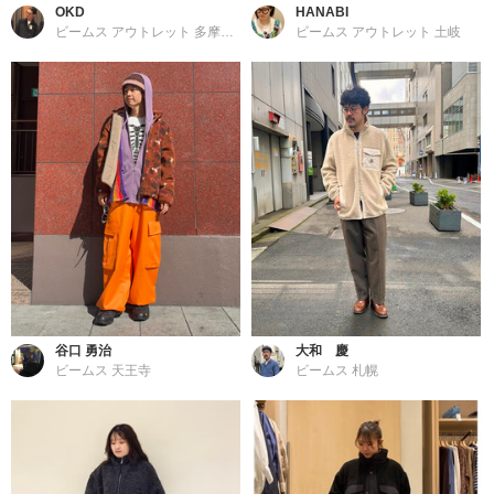
OKD
HANABI
ビームス アウトレット 多摩南大沢
ビームス アウトレット 土岐
谷口 勇治
大和 慶
ビームス 天王寺
ビームス 札幌