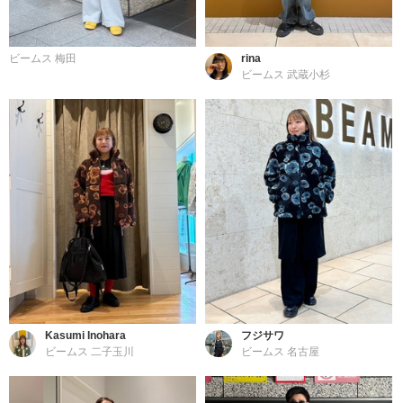
ビームス 梅田
rina
ビームス 武蔵小杉
Kasumi Inohara
フジサワ
ビームス 二子玉川
ビームス 名古屋