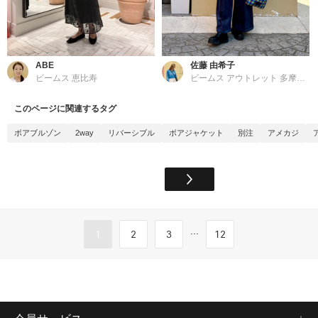
ABE
佐藤 由希子
ビームス 恵比寿
ビームス アウトレット 多摩南大沢
このページに関連するタグ
ボアブルゾン
2way
リバーシブル
ボアジャケット
別注
アメカジ
...
1
2
3
12