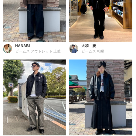
HANABI
大和 慶
ビームス アウトレット 土岐
ビームス 札幌