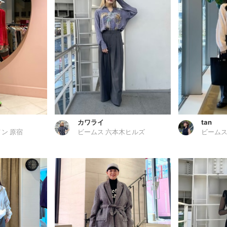
カワライ
tan
ン 原宿
ビームス 六本木ヒルズ
ビームス