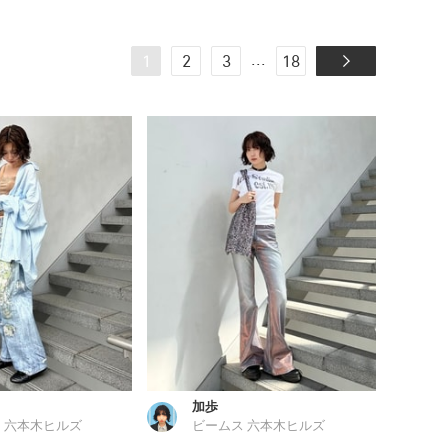
...
1
2
3
18
加歩
 六本木ヒルズ
ビームス 六本木ヒルズ