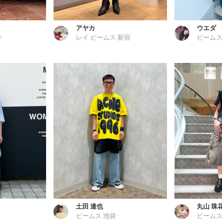
アヤカ
ウエダ
寺
レイ ビームス 新宿
ビームス
土田 達也
丸山 珠
ビームス 池袋
ビームス