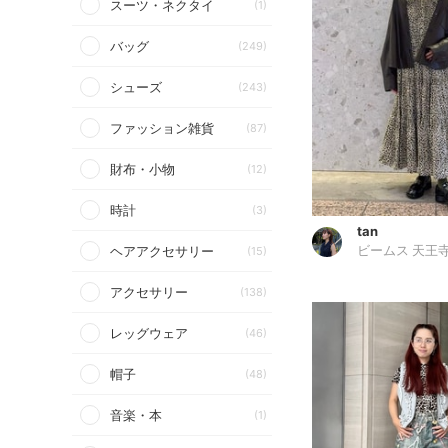
スーツ・ネクタイ
(1)
バッグ
(249)
シューズ
(243)
ファッション雑貨
(87)
財布・小物
(12)
時計
(3)
tan
ヘアアクセサリー
(15)
ビームス 天王
アクセサリー
(138)
レッグウェア
(46)
帽子
(48)
音楽・本
(1)