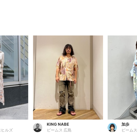
KING NABE
加歩
木ヒルズ
ビームス 広島
ビームス