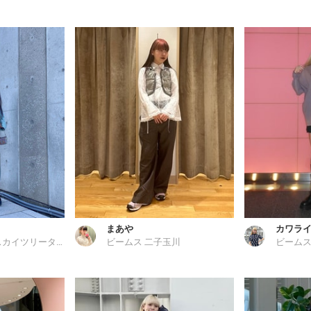
まあや
カワラ
ビームス 東京スカイツリータウン
ビームス 二子玉川
ビームス