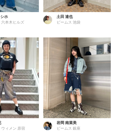
 シホ
土田 達也
 六本木ヒルズ
ビームス 池袋
花
岩岡 南菜美
 ウィメン 原宿
ビームス 銀座