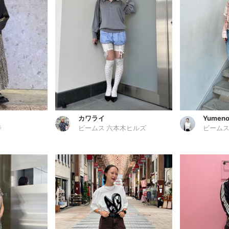
カワライ
Yumen
寺
ビームス 六本木ヒルズ
ビームス