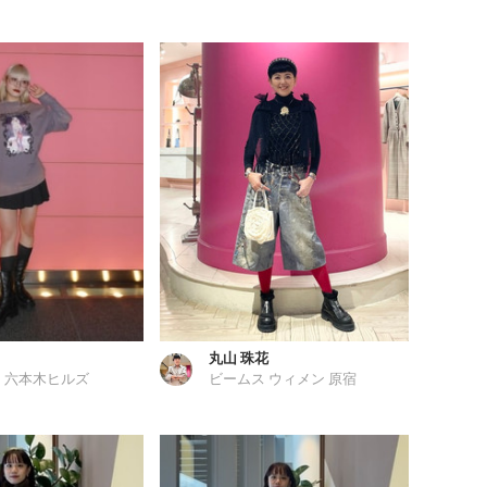
イ
丸山 珠花
 六本木ヒルズ
ビームス ウィメン 原宿