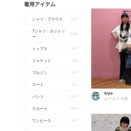
着用アイテム
シャツ・ブラウス
(124)
Tシャツ・カットソ
(206)
ー
トップス
(161)
ジャケット
(45)
ブルゾン
(51)
コート
(27)
kiyo
パンツ
(251)
ビームス 大宮
スカート
(107)
ワンピース
(91)