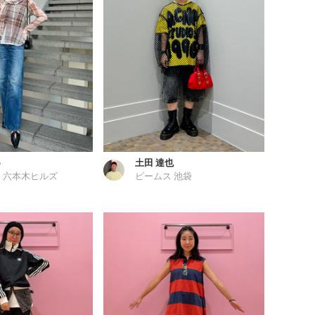
o
土田 達也
 六本木ヒルズ
ビームス 池袋