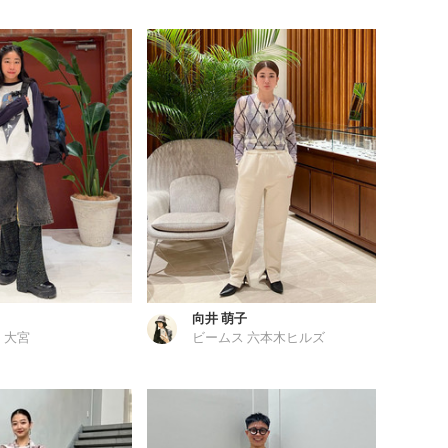
向井 萌子
 大宮
ビームス 六本木ヒルズ