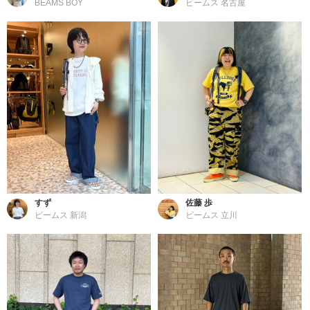
BEAMS BOY
ビームス 名古屋
すず
佐藤 歩
ビームス 新潟
ビームス 立川