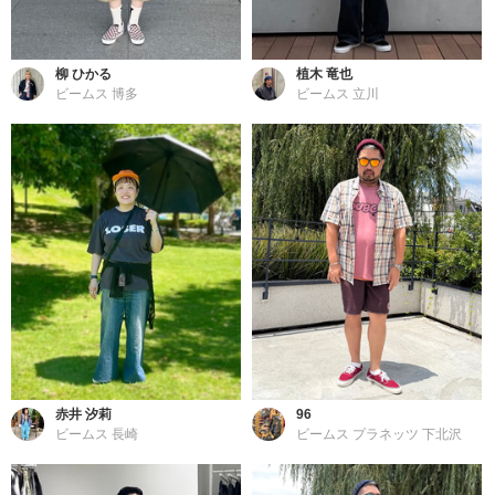
柳 ひかる
植木 竜也
ビームス 博多
ビームス 立川
赤井 汐莉
96
ビームス 長崎
ビームス プラネッツ 下北沢