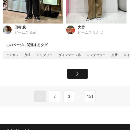
田村 航
大竹
ビームス 原宿
ビームス なんば
このページに関連するタグ
アメカジ
別注
ミリタリー
ヴィンテージ感
ロングセラー
定番
レイ
...
1
2
3
451