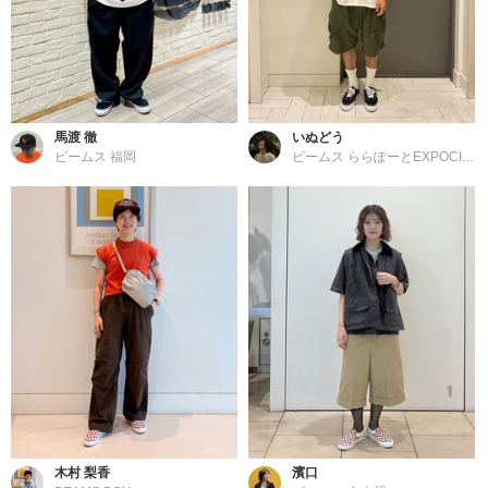
馬渡 徹
いぬどう
ビームス 福岡
ビームス ららぽーとEXPOCITY
木村 梨香
濱口