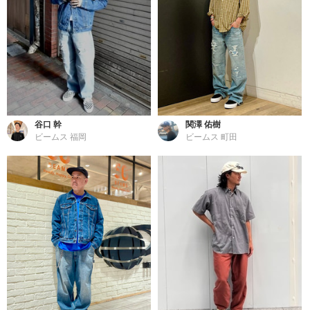
谷口 幹
関澤 佑樹
ビームス 福岡
ビームス 町田