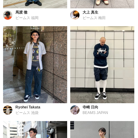
馬渡 徹
大上 真生
ビームス 福岡
ビームス 梅田
Ryohei Takata
寺崎 日向
ビームス 池袋
BEAMS JAPAN