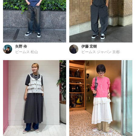
矢野 伶
伊藤 宏樹
ビームス 松山
ビームス ジャパン 京都