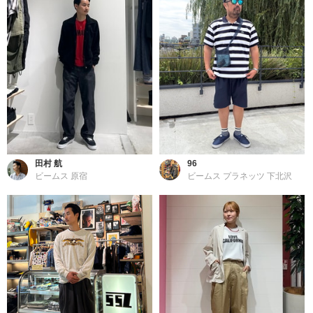
田村 航
96
ビームス 原宿
ビームス プラネッツ 下北沢