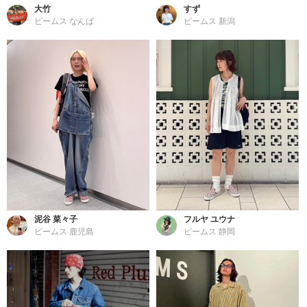
大竹
すず
ビームス なんば
ビームス 新潟
泥谷 菜々子
フルヤ ユウナ
ビームス 鹿児島
ビームス 静岡