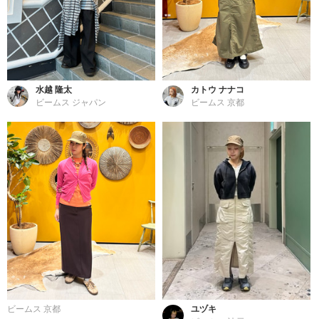
水越 隆太
カトウ ナナコ
ビームス ジャパン
ビームス 京都
ビームス 京都
ユヅキ