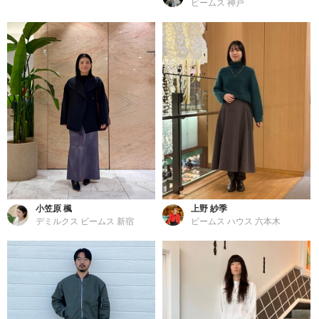
ビームス 神戸
小笠原 楓
上野 紗季
デミルクス ビームス 新宿
ビームス ハウス 六本木