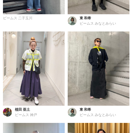
ビームス 二子玉川
東 和希
ビームス みなとみらい
植田 亜土
東 和希
ビームス 神戸
ビームス みなとみらい