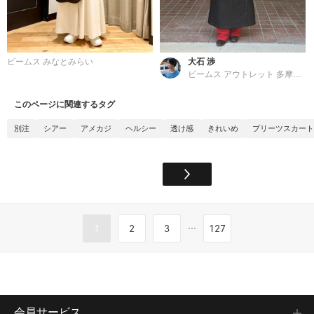
ビームス みなとみらい
大石 渉
ビームス アウトレット 多摩南大沢
このページに関連するタグ
別注
シアー
アメカジ
ヘルシー
透け感
きれいめ
プリーツスカート
...
1
2
3
127
会員サービス