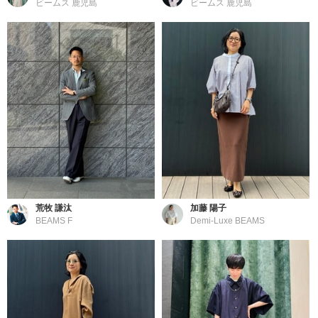
ビームス 鹿児島
ビームス 鹿児島
荒牧 謙汰
加藤 陽子
BEAMS F
Demi-Luxe BEAMS