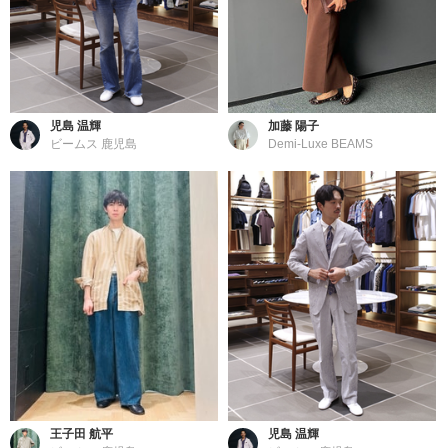
児島 温輝
加藤 陽子
ビームス 鹿児島
Demi-Luxe BEAMS
王子田 航平
児島 温輝