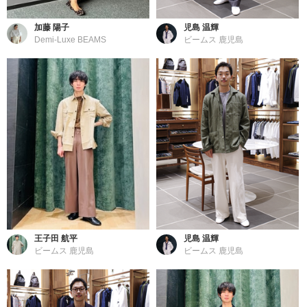
加藤 陽子
児島 温輝
Demi-Luxe BEAMS
ビームス 鹿児島
王子田 航平
児島 温輝
ビームス 鹿児島
ビームス 鹿児島