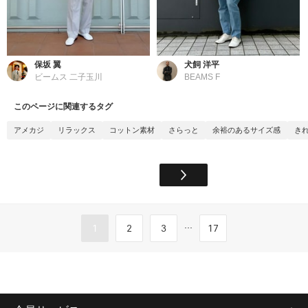
保坂 翼
犬飼 洋平
ビームス 二子玉川
BEAMS F
このページに関連するタグ
アメカジ
リラックス
コットン素材
さらっと
余裕のあるサイズ感
き
...
1
2
3
17