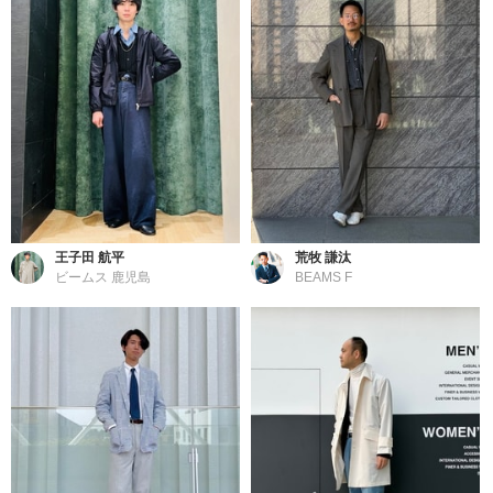
王子田 航平
荒牧 謙汰
ビームス 鹿児島
BEAMS F