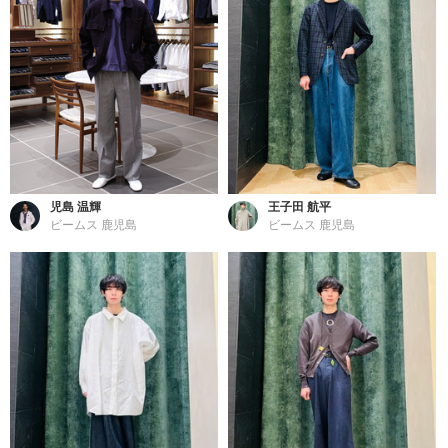
児島 温輝
王子田 航平
ビームス 鹿児島
ビームス 鹿児島