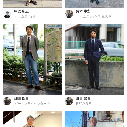
中俣 広志
鈴本 幸宏
ビームス 仙台
ビームス ハウス 丸の内
細田 瑞貴
細田 瑞貴
ビームスF／インターナショナルギャラリー ビームス
BEAMS F