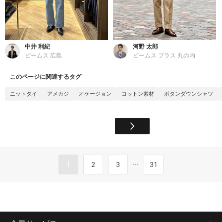
中井 利紀
河野 太郎
ビームス 広島
ビームス プラス 丸の内
このページに関連するタグ
ニットタイ
アメカジ
オケージョン
コットン素材
ボタンダウンシャツ
...
1
2
3
31