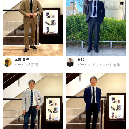
元吉 貴洋
るじ
ビームスF 新宿
ビームス アウトレット 倉敷