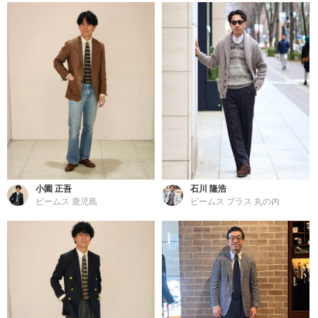
小園 正吾
石川 隆浩
ビームス 鹿児島
ビームス プラス 丸の内