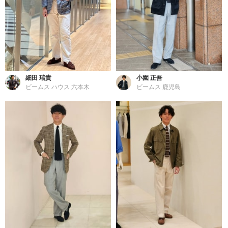
細田 瑞貴
小園 正吾
ビームス ハウス 六本木
ビームス 鹿児島