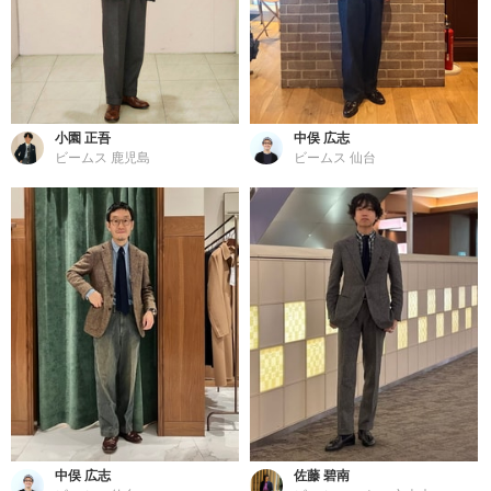
小園 正吾
中俣 広志
ビームス 鹿児島
ビームス 仙台
中俣 広志
佐藤 碧南