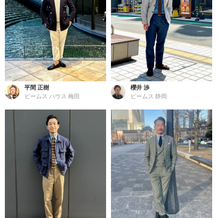
平間 正樹
櫻井 渉
ビームス ハウス 梅田
ビームス 静岡