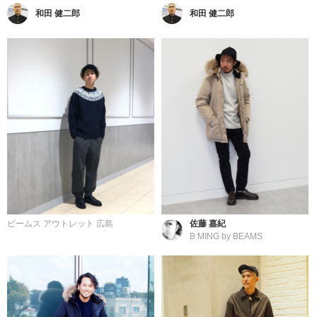
和田 健二郎
和田 健二郎
ビームス アウトレット 広島
佐藤 嘉紀
B:MING by BEAMS