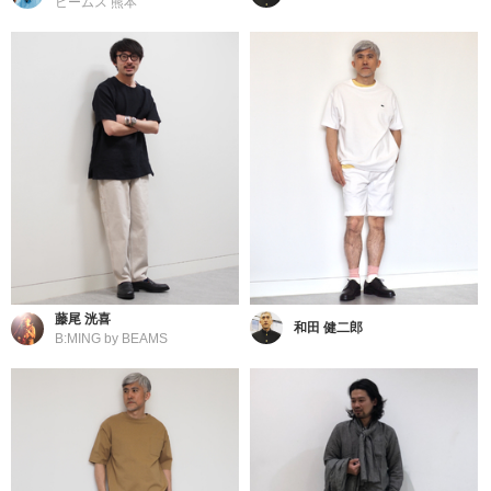
ビームス 熊本
藤尾 洸喜
和田 健二郎
B:MING by BEAMS