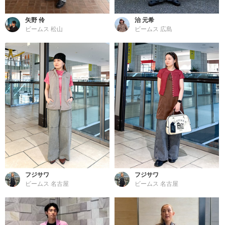
矢野 伶
治 元希
ビームス 松山
ビームス 広島
フジサワ
フジサワ
ビームス 名古屋
ビームス 名古屋