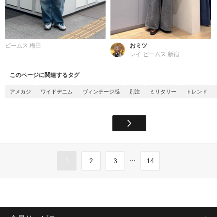
ビームス 梅田
おミツ
レイ ビームス 新宿
このページに関連するタグ
アメカジ
ワイドデニム
ヴィンテージ感
別注
ミリタリー
トレンド
...
1
2
3
14