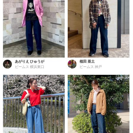
あがりえ ひゅうが
植田 亜土
ビームス 横浜東口
ビームス 神戸