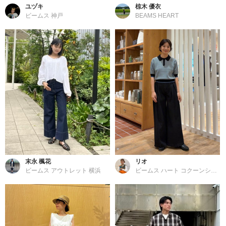
ユヅキ
椋木 優衣
ビームス 神戸
BEAMS HEART
末永 楓花
リオ
ビームス アウトレット 横浜
ビームス ハート コクーンシティ