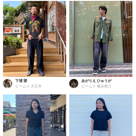
下浦 望
あがりえ ひゅうが
ビームス 天王寺
ビームス 横浜東口