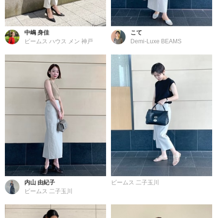
中嶋 身佳
こて
ビームス ハウス メン 神戸
Demi-Luxe BEAMS
内山 由紀子
ビームス 二子玉川
ビームス 二子玉川