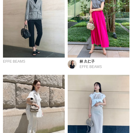
EFFE BEAMS
林 久仁子
EFFE BEAMS