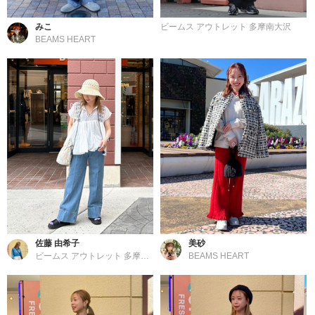
みこ
ビームス アウトレット 多摩南大沢
BEAMS HEART
佐藤 由希子
美砂
ビームス アウトレット 多摩南大沢
BEAMS HEART