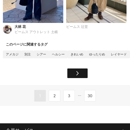
大林 花
ビームス 辻堂
ビームス アウトレット 土岐
このページに関連するタグ
アメカジ
別注
シアー
ヘルシー
きれいめ
ゆったりめ
レイヤード
...
1
2
3
30