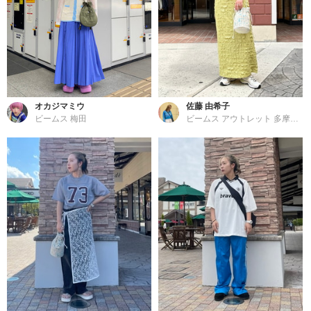
オカジマミウ
佐藤 由希子
ビームス 梅田
ビームス アウトレット 多摩南大沢