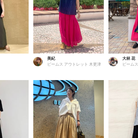
美紀
大林 花
ビームス アウトレット 木更津
ビームス