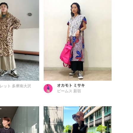
オカモト ミサキ
レット 多摩南大沢
ビームス 新宿