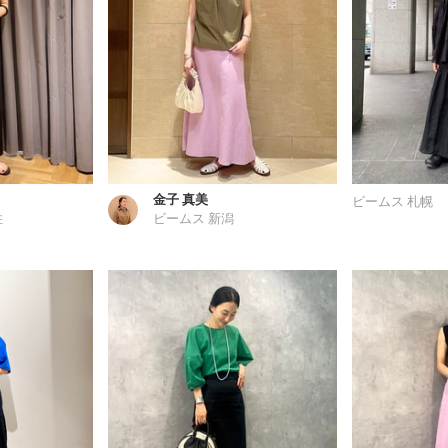
金子 真美
ビームス 札幌
住
ビームス 新潟