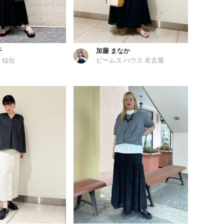
子
加藤 まなか
 仙台
ビームス ハウス 名古屋