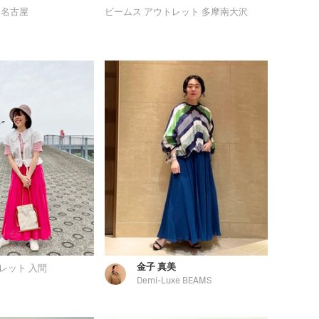
 名古屋
ビームス アウトレット 多摩南大沢
金子 真美
レット 入間
Demi-Luxe BEAMS