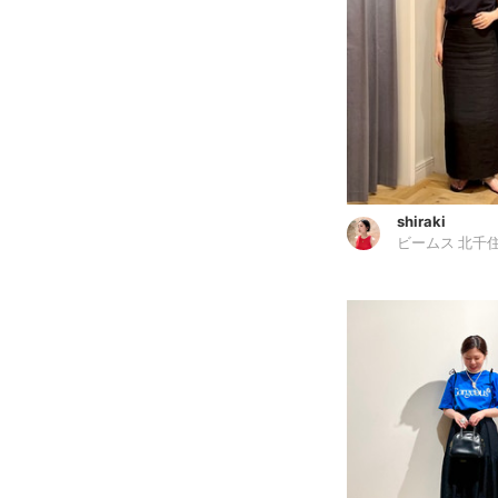
shiraki
ビームス 北千