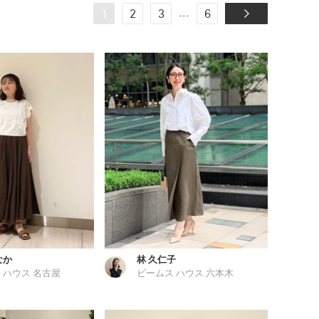
...
1
2
3
6
なか
林 久仁子
 ハウス 名古屋
ビームス ハウス 六本木