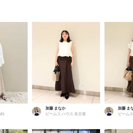
加藤 まなか
加藤 ま
MS
ビームス ハウス 名古屋
ビームス