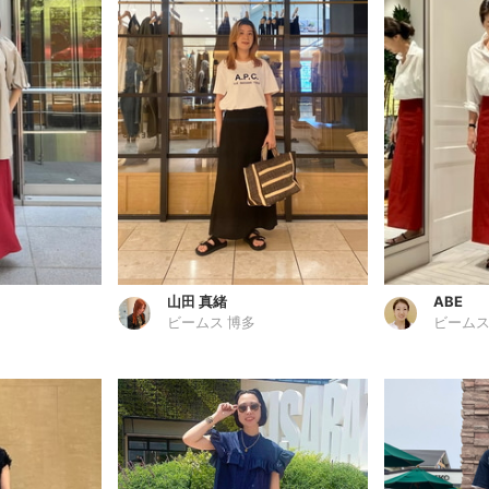
山田 真緒
ABE
ビームス 博多
ビームス