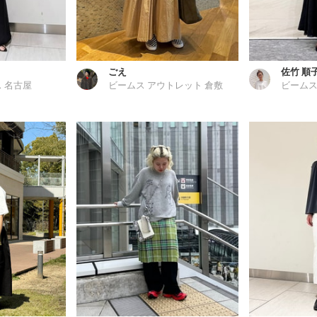
ごえ
佐竹 順
 名古屋
ビームス アウトレット 倉敷
ビームス