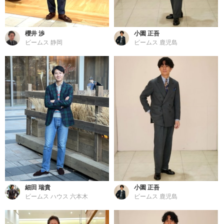
櫻井 渉
小園 正吾
ビームス 静岡
ビームス 鹿児島
細田 瑞貴
小園 正吾
ビームス ハウス 六本木
ビームス 鹿児島