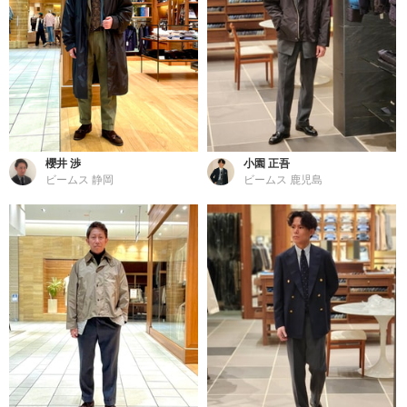
櫻井 渉
小園 正吾
ビームス 静岡
ビームス 鹿児島