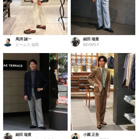
馬渕 誠一
細田 瑞貴
ビームス 福岡
BEAMS F
細田 瑞貴
小園 正吾