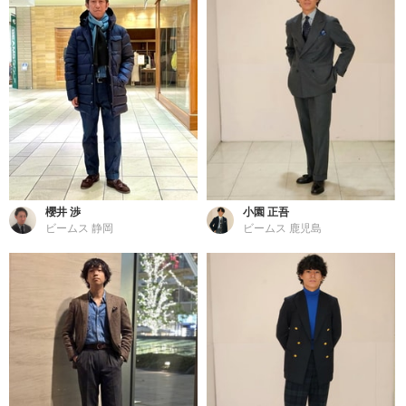
櫻井 渉
小園 正吾
ビームス 静岡
ビームス 鹿児島