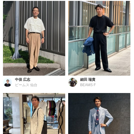
中俣 広志
細田 瑞貴
ビームス 仙台
BEAMS F