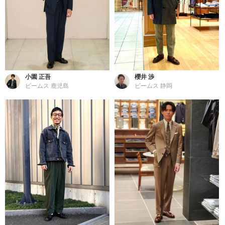
小園 正吾
櫻井 渉
ビームス 鹿児島
ビームス 静岡