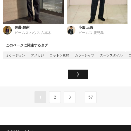
佐藤 碧南
小園 正吾
ビームス ハウス 六本木
ビームス 鹿児島
このページに関連するタグ
オケージョン
アメカジ
コットン素材
カラーシャツ
スーツスタイル
...
1
2
3
57