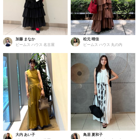
加藤 まなか
松元 晴佳
ビームス ハウス 名古屋
ビームス ハウス 丸の内
大内 あい子
鳥居 夏和子