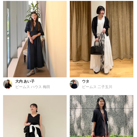
大内 あい子
ウタ
ビームス ハウス 梅田
ビームス 二子玉川