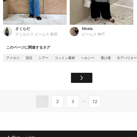
さくらだ
Hirata
デミルクス ビームス 新宿
ビームス 神戸
このページに関連するタグ
アメカジ
別注
シアー
コットン素材
ヘルシー
透け感
モアバリエー
...
1
2
3
12