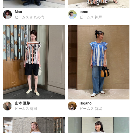
Mao
tamo
ビームス 新丸の内
ビームス 神戸
山本 夏芽
Higano
ビームス 梅田
ビームス 新潟