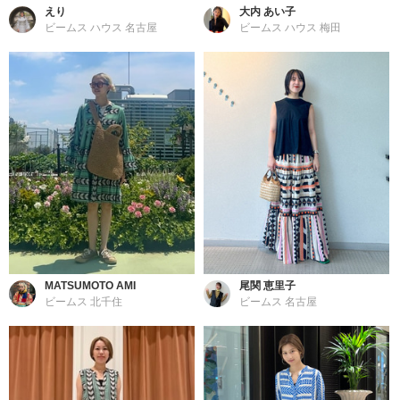
えり
大内 あい子
ビームス ハウス 名古屋
ビームス ハウス 梅田
MATSUMOTO AMI
尾関 恵里子
ビームス 北千住
ビームス 名古屋