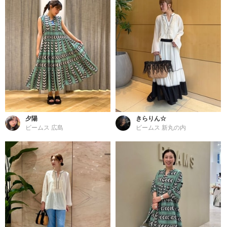
夕陽
きらりん☆
ビームス 広島
ビームス 新丸の内