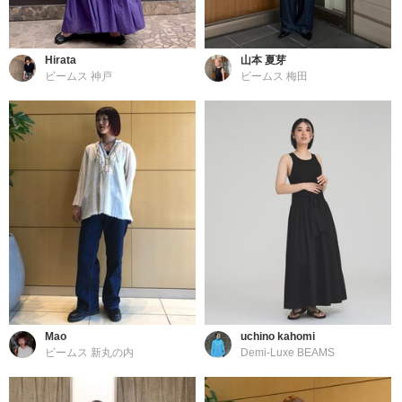
Hirata
山本 夏芽
ビームス 神戸
ビームス 梅田
Mao
uchino kahomi
ビームス 新丸の内
Demi-Luxe BEAMS