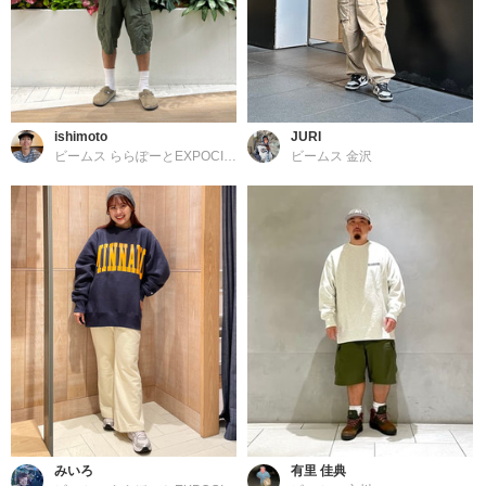
ishimoto
JURI
ビームス ららぽーとEXPOCITY
ビームス 金沢
みいろ
有里 佳典