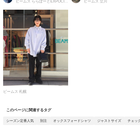
ビームス ららぽーとEXPOCITY
ビームス 立川
ビームス 札幌
このページに関連するタグ
シーズン定番人気
別注
オックスフォードシャツ
ジャストサイズ
チェッ