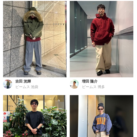
吉田 洸輝
増田 隆介
ビームス 池袋
ビームス 博多