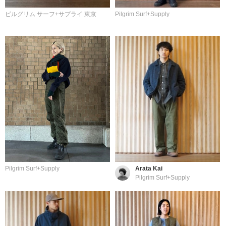
ピルグリム サーフ+サプライ 東京
Pilgrim Surf+Supply
Pilgrim Surf+Supply
Arata Kai
Pilgrim Surf+Supply