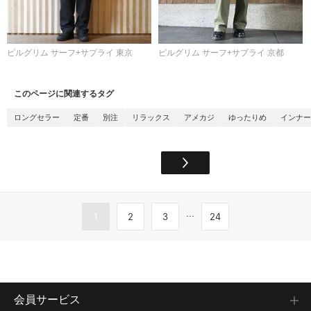
ピルグリム サーフ+サプライ 東京
ピルグリム サーフ+サプライ 京都
このページに関連するタグ
ロングセラー
定番
別注
リラックス
アメカジ
ゆったりめ
インナー
...
1
2
3
24
会員サービス