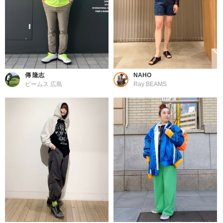
傳 隆志
NAHO
ビームス 広島
Ray BEAMS