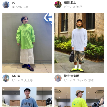
od
植田 亜土
BEAMS BOY
ビームス 神戸
KOTO
松井 圭太郎
ビームス 天王寺
ビームス ジャパン 京都