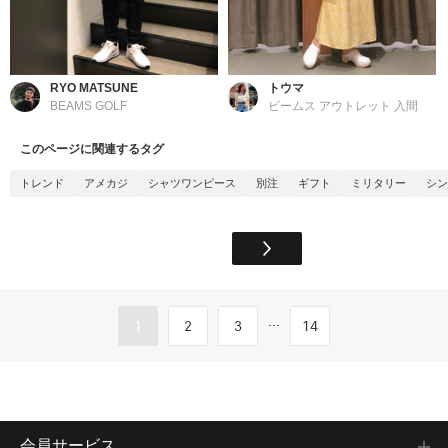
RYO MATSUNE
トウマ
BEAMS GOLF
ビームス アウトレット 入間
このページに関連するタグ
トレンド
アメカジ
シャツワンピース
別注
ギフト
ミリタリー
シン
...
1
2
3
14
会員サービス