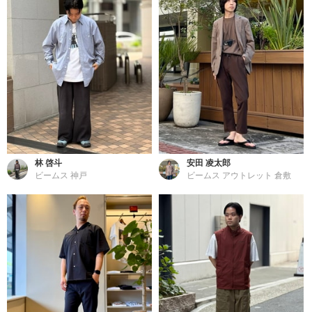
林 啓斗
安田 凌太郎
ビームス 神戸
ビームス アウトレット 倉敷