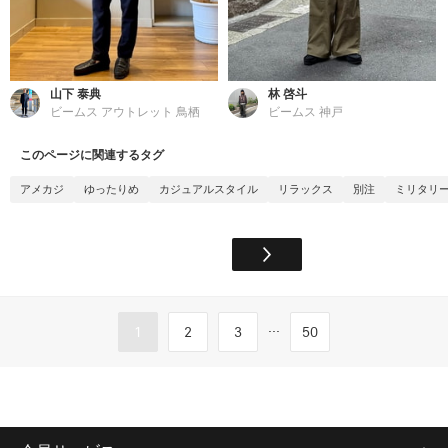
山下 泰典
林 啓斗
ビームス アウトレット 鳥栖
ビームス 神戸
このページに関連するタグ
アメカジ
ゆったりめ
カジュアルスタイル
リラックス
別注
ミリタリ
...
1
2
3
50