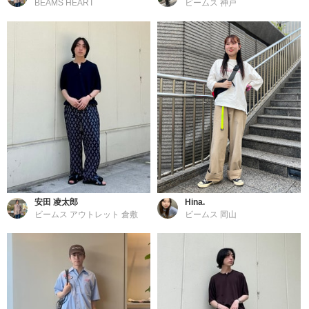
BEAMS HEART
ビームス 神戸
安田 凌太郎
Hina.
ビームス アウトレット 倉敷
ビームス 岡山