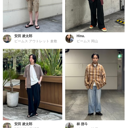
安田 凌太郎
Hina.
ビームス アウトレット 倉敷
ビームス 岡山
安田 凌太郎
林 啓斗