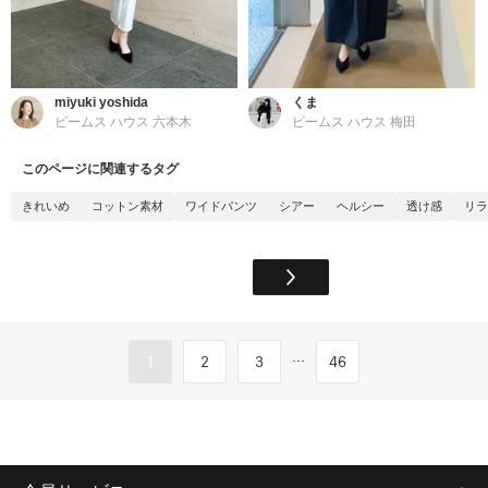
miyuki yoshida
くま
ビームス ハウス 六本木
ビームス ハウス 梅田
このページに関連するタグ
きれいめ
コットン素材
ワイドパンツ
シアー
ヘルシー
透け感
リラ
...
1
2
3
46