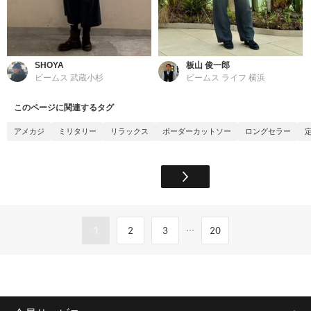
SHOYA
板山 俊一郎
ビームス 武蔵小杉
ビームス ライフ 横浜
このページに関連するタグ
アメカジ
ミリタリー
リラックス
ボーダーカットソー
ロングセラー
...
1
2
3
20