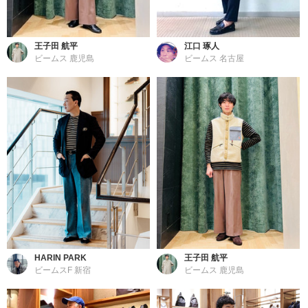
王子田 航平
江口 琢人
ビームス 鹿児島
ビームス 名古屋
HARIN PARK
王子田 航平
ビームスF 新宿
ビームス 鹿児島