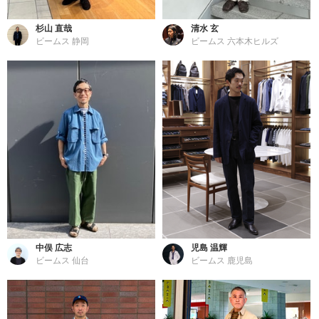
杉山 直哉
清水 玄
ビームス 静岡
ビームス 六本木ヒルズ
中俣 広志
児島 温輝
ビームス 仙台
ビームス 鹿児島