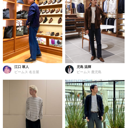
江口 琢人
児島 温輝
ビームス 名古屋
ビームス 鹿児島