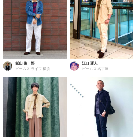
板山 俊一郎
江口 琢人
ビームス ライフ 横浜
ビームス 名古屋