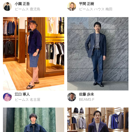
小園 正吾
平間 正樹
ビームス 鹿児島
ビームス ハウス 梅田
江口 琢人
佐藤 歩未
ビームス 名古屋
BEAMS F