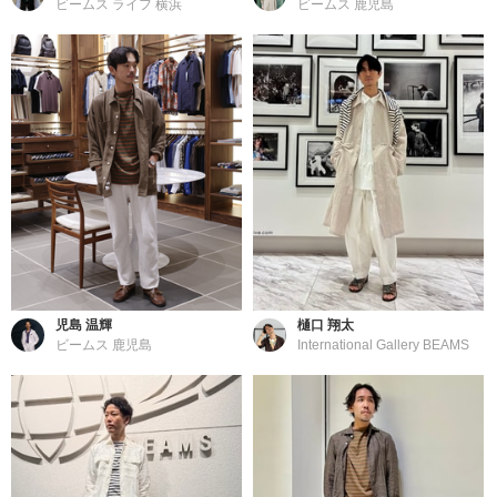
ビームス ライフ 横浜
ビームス 鹿児島
児島 温輝
樋口 翔太
ビームス 鹿児島
International Gallery BEAMS