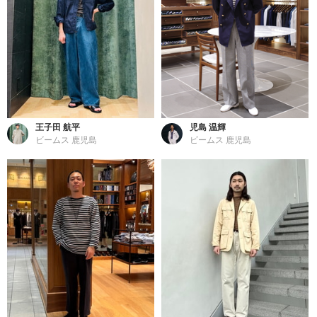
王子田 航平
児島 温輝
ビームス 鹿児島
ビームス 鹿児島