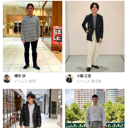
櫻井 渉
小園 正吾
ビームス 静岡
ビームス 鹿児島