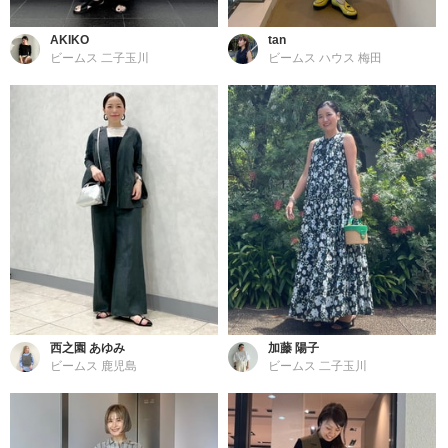
AKIKO
tan
ビームス 二子玉川
ビームス ハウス 梅田
西之園 あゆみ
加藤 陽子
ビームス 鹿児島
ビームス 二子玉川