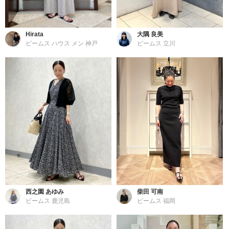
Hirata
大隅 良美
ビームス ハウス メン 神戸
ビームス 立川
西之園 あゆみ
柴田 可南
ビームス 鹿児島
ビームス 福岡