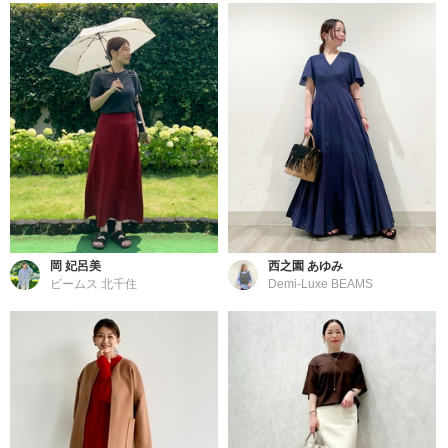
岡 妃呂美
西之園 あゆみ
ビームス 北千住
Demi-Luxe BEAMS