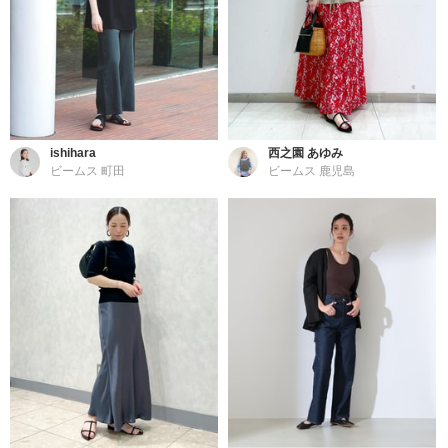
ishihara
西之園 あゆみ
ビームス 町田
ビームス 鹿児島