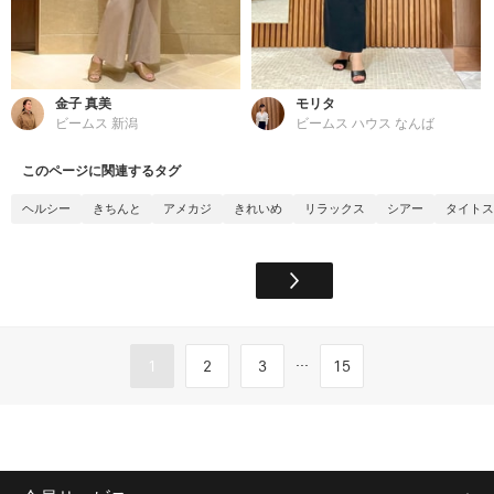
金子 真美
モリタ
ビームス 新潟
ビームス ハウス なんば
このページに関連するタグ
ヘルシー
きちんと
アメカジ
きれいめ
リラックス
シアー
タイトス
...
1
2
3
15