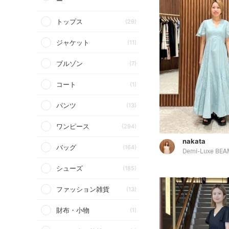
ー
トップス
(29)
ジャケット
(11)
ブルゾン
(7)
コート
(1)
パンツ
(13)
ワンピース
(294)
nakata
バッグ
(164)
Demi-Luxe BEA
シューズ
(185)
ファッション雑貨
(13)
財布・小物
(1)