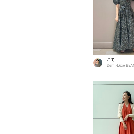
こて
Demi-Luxe BEA