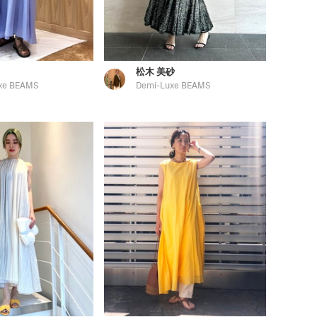
松木 美砂
xe BEAMS
Demi-Luxe BEAMS