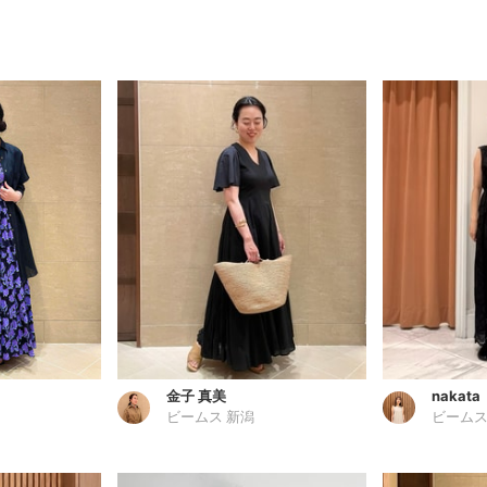
金子 真美
nakata
ビームス 新潟
ビームス