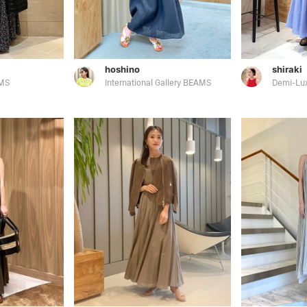
hoshino
shiraki
MS
International Gallery BEAMS
Demi-Lu