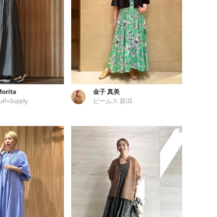
orita
金子 真美
urf+Supply
ビームス 新潟