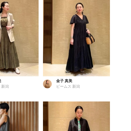
美
金子 真美
 新潟
ビームス 新潟