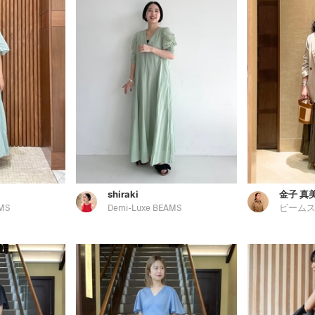
shiraki
金子 真
MS
Demi-Luxe BEAMS
ビームス