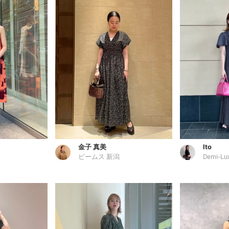
金子 真美
Ito
ビームス 新潟
Demi-Lu