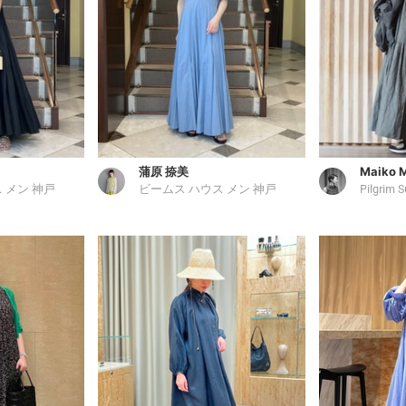
蒲原 捺美
Maiko M
 メン 神戸
ビームス ハウス メン 神戸
Pilgrim S