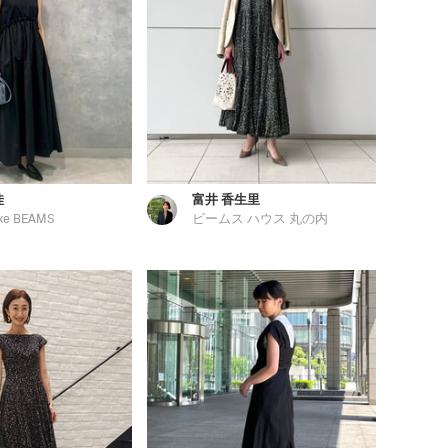
佳
富井 香生里
xe BEAMS
ビームス ハウス 丸の内