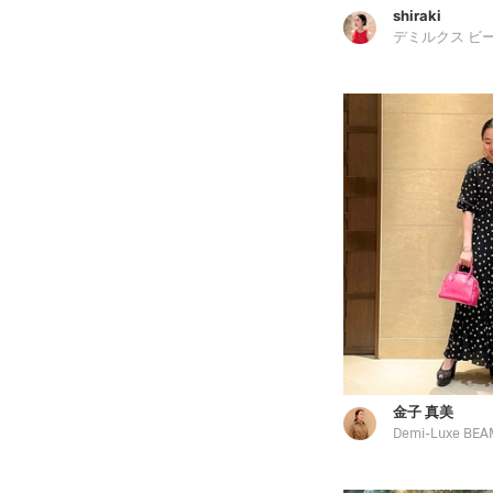
shiraki
デミルクス ビ
金子 真美
Demi-Luxe BEA