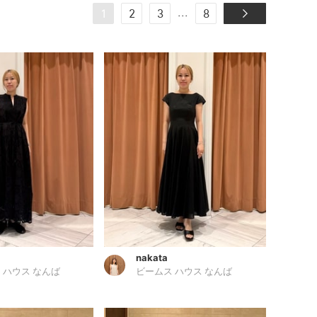
...
1
2
3
8
nakata
 ハウス なんば
ビームス ハウス なんば