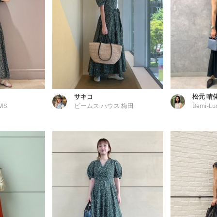
サキコ
松元 晴
MS
ビームス ハウス 梅田
Demi-Lu