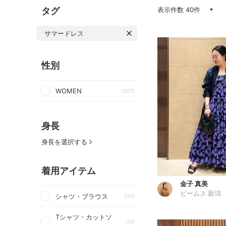
タグ
表示件数 40件
サマードレス
性別
WOMEN
(301)
身長
身長を選択する
着用アイテム
金子 真美
ビームス 新潟
シャツ・ブラウス
(10)
Tシャツ・カットソ
(11)