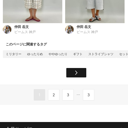
仲田 岳文
仲田 岳文
ビームス 神戸
ビームス 神戸
このページに関連するタグ
ミリタリー
ゆったりめ
ややゆったり
ギフト
ストライプシャツ
セッ
...
1
2
3
3