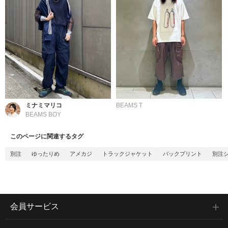
ミナミマリコ
BEAMS T
BEAMS BOY
このページに関連するタグ
別注
ゆったりめ
アメカジ
トラックジャケット
バックプリント
別注
会員サービス