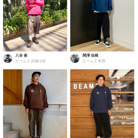
八谷 俊
関澤 佑樹
ビームス 武蔵小杉
ビームス 町田