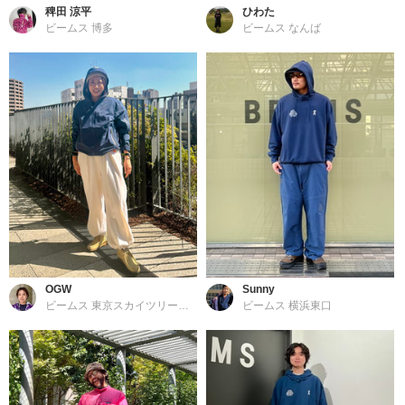
稗田 涼平
ひわた
ビームス 博多
ビームス なんば
OGW
Sunny
ビームス 東京スカイツリータウン
ビームス 横浜東口