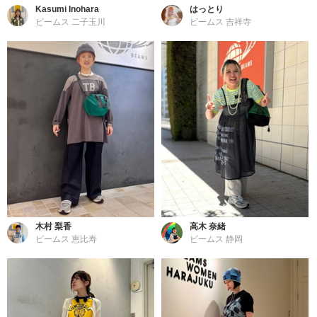
Kasumi Inohara
はっとり
ビームス 二子玉川
ビームス 吉祥寺
木村 梨香
高木 奈緒
ビームス 恵比寿
ビームス 静岡