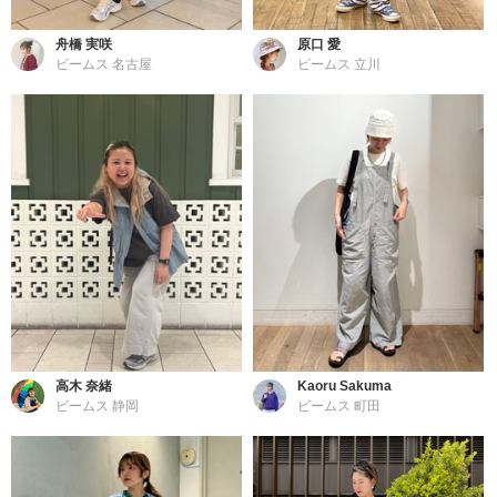
舟橋 実咲
原口 愛
ビームス 名古屋
ビームス 立川
高木 奈緒
Kaoru Sakuma
ビームス 静岡
ビームス 町田