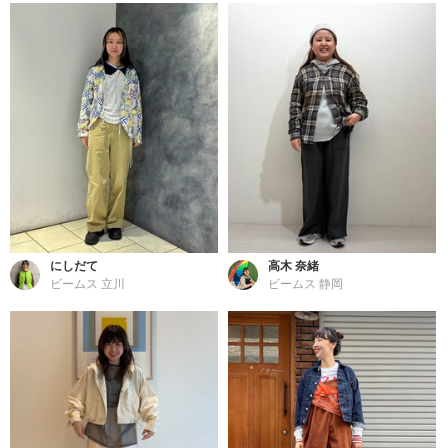
にしだて
高木 奈緒
ビームス 立川
ビームス 静岡