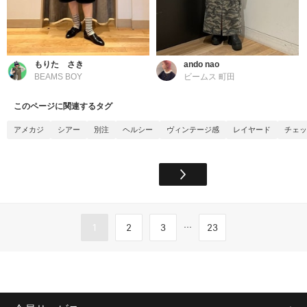
もりた さき
ando nao
BEAMS BOY
ビームス 町田
このページに関連するタグ
アメカジ
シアー
別注
ヘルシー
ヴィンテージ感
レイヤード
チェッ
...
1
2
3
23