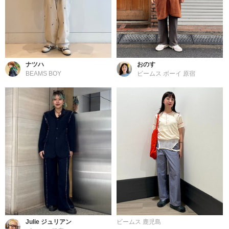
ナツハ
おのす
BEAMS BOY
ビームス ボーイ 原宿
Julie ジュリアン
ビームス 鹿児島