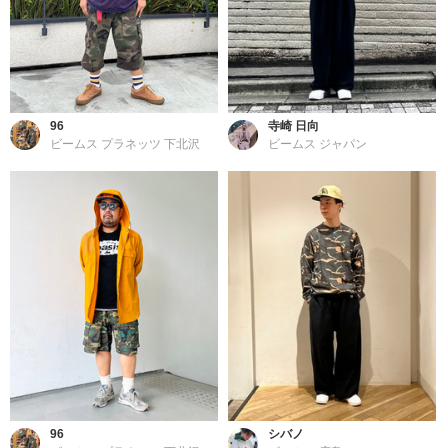
96
寺崎 日向
ビームス プラネッツ 下北沢
ビームス ジャパン
96
シバノ