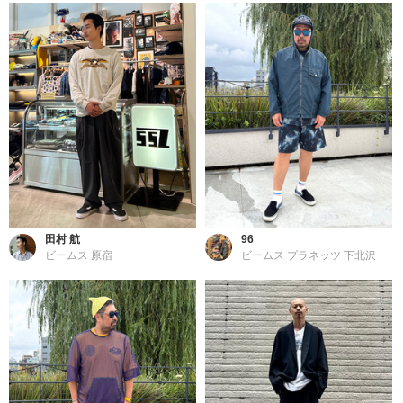
田村 航
96
ビームス 原宿
ビームス プラネッツ 下北沢